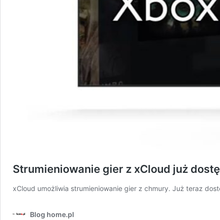
Strumieniowanie gier z xCloud już dost
xCloud umożliwia strumieniowanie gier z chmury. Już teraz dos
Blog home.pl