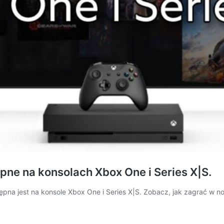
ępne na konsolach Xbox One i Series X|S.
tępna jest na konsole Xbox One i Series X|S. Zobacz, jak zagrać w 