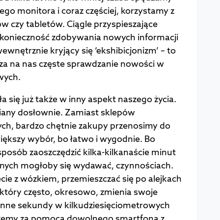
go monitora i coraz częściej, korzystamy z
 czy tabletów. Ciągle przyspieszające
a konieczność zdobywania nowych informacji
ewnętrznie kryjący się ‘ekshibicjonizm’ – to
a na nas częste sprawdzanie nowości w
wych.
a się już także w inny aspekt naszego życia.
any dosłownie. Zamiast sklepów
ych, bardzo chętnie zakupy przenosimy do
większy wybór, bo łatwo i wygodnie. Bo
posób zaoszczędzić kilka-kilkanaście minut
znych mogłoby się wydawać, czynnościach.
ie z wózkiem, przemieszczać się po alejkach
który często, okresowo, zmienia swoje
cenne sekundy w kilkudziesięciometrowych
ożemy za pomocą dowolnego smartfona z