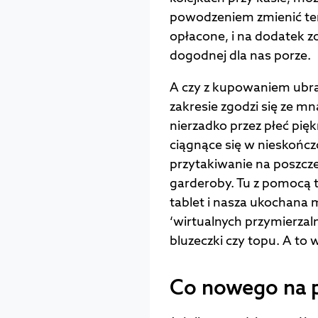
powodzeniem zmienić ten 
opłacone, i na dodatek 
dogodnej dla nas porze.
A czy z kupowaniem ubra
zakresie zgodzi się ze mn
nierzadko przez płeć pię
ciągnące się w nieskończ
przytakiwanie na poszcz
garderoby. Tu z pomocą t
tablet i nasza ukochana
‘wirtualnych przymierzaln
bluzeczki czy topu. A to
Co nowego na p