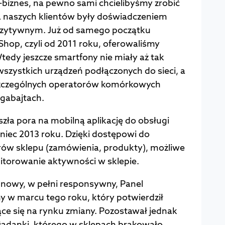
-biznes, na pewno sami chcielibyśmy zrobić
a naszych klientów były doświadczeniem
zytywnym. Już od samego początku
 Shop, czyli od 2011 roku, oferowaliśmy
tedy jeszcze smartfony nie miały aż tak
szystkich urządzeń podłączonych do sieci, a
oszczególnych operatorów komórkowych
egabajtach.
szła pora na mobilną aplikację do obsługi
niec 2013 roku. Dzięki dostępowi do
w sklepu (zamówienia, produkty), możliwe
itorowanie aktywności w sklepie.
 nowy, w pełni responsywny, Panel
y w marcu tego roku, który potwierdził
ce się na rynku zmiany. Pozostawał jednak
ładanki, którego w sklepach brakowało.