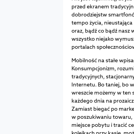
przed ekranem tradycyjne
dobrodziejstw smartfonów
tempo życia, nieustając
oraz, bądź co bądź nasz w
wszystko niejako wymusz
portalach społecznościo
Mobilność na stałe wpisał
Konsumpcjonizm, rozumi
tradycyjnych, stacjonarn
Internetu. Bo taniej, bo 
wreszcie możemy w ten s
każdego dnia na prozaic
Zamiast biegać po markec
w poszukiwaniu towaru, 
miejsce pobytu i tracić 
kolejkach przy kasie, m