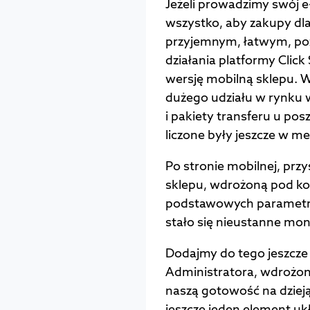
Jeżeli prowadzimy swój e
wszystko, aby zakupy dl
przyjemnym, łatwym, po
działania platformy Click
wersję mobilną sklepu. W
dużego udziału w rynku w
i pakiety transferu u p
liczone były jeszcze w m
Po stronie mobilnej, przy
sklepu, wdrożoną pod ko
podstawowych parametró
stało się nieustanne mon
Dodajmy do tego jeszcze
Administratora, wdrożon
naszą gotowość na dzieją
jeszcze jeden element uk