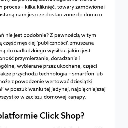
proces – kilka kliknięć, towary zamówione i
zostaną nam jeszcze dostarczone do domu o
ń nie jest podobnie? Z pewnością w tym
ą część męskiej ‘publiczności’, zmuszana
kną do nadludzkiego wysiłku, jakim jest
oność przymierzanie, doradzanie i
ególne, wybierane przez ukochane, części
akże przychodzi technologia – smartfon lub
 może z powodzenie wertować dziesiątki
i’ w poszukiwaniu tej jedynej, najpiękniejszej
 wszystko w zaciszu domowej kanapy.
latformie Click Shop?