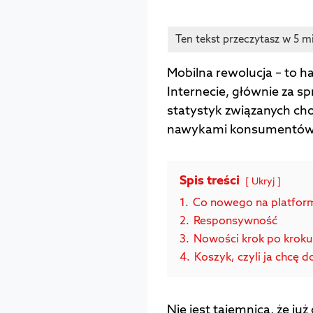
Mobilna rewolucja – to ha
Internecie, głównie za s
statystyk związanych cho
nawykami konsumentów
Spis treści
Ukryj
1.
Co nowego na platform
2.
Responsywność
3.
Nowości krok po kroku
4.
Koszyk, czyli ja chcę d
Nie jest tajemnicą, że już