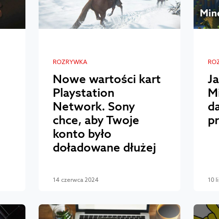
ROZRYWKA
RO
Nowe wartości kart
Ja
Playstation
Mi
Network. Sony
d
chce, aby Twoje
p
konto było
doładowane dłużej
14 czerwca 2024
10 l