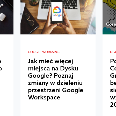
GOOGLE WORKSPACE
DLA
e
Jak mieć więcej
P
o
miejsca na Dysku
C
Google? Poznaj
G
zmiany w dzieleniu
be
przestrzeni Google
si
Workspace
w
2