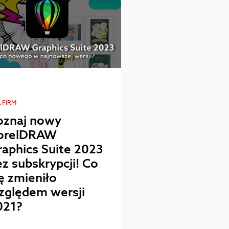
 FIRM
oznaj nowy
orelDRAW
raphics Suite 2023
z subskrypcji! Co
ę zmieniło
zględem wersji
021?