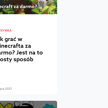
ZRYWKA
k grać w
necrafta za
armo? Jest na to
rosty sposób
ipca 2023