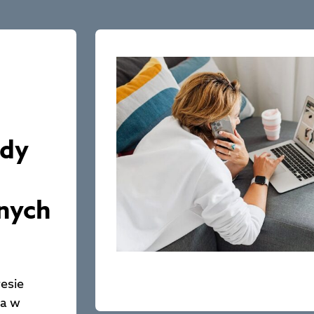
edy
znych
resie
ła w