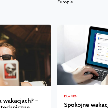
Europie.
DLA FIRM
a wakacjach? –
Spokojne wakacj
 techniczne