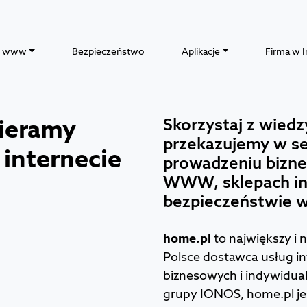
y www
Bezpieczeństwo
Aplikacje
Firma w I
pieramy
Skorzystaj z wiedz
przekazujemy w se
 internecie
prowadzeniu bizne
WWW, sklepach in
bezpieczeństwie w 
home.pl
to największy i 
Polsce dostawca usług in
biznesowych i indywidual
grupy IONOS, home.pl je