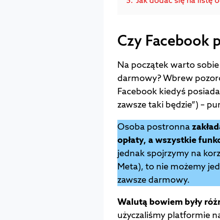
Czy Facebook 
Na początek warto sobie
darmowy? Wbrew pozoro
Facebook kiedyś posiadał 
zawsze taki będzie”) – pu
Osoba postronna
zakłada
opłaty, a wszystkie funkc
jednak spojrzymy na korz
Meta), to nie możemy jed
zawsze darmowy.
Walutą bowiem były różn
użyczaliśmy platformie na