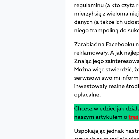
regulaminu (a kto czyta 
mierzył się z wieloma ni
danych (a także ich udos
niego trampoliną do suk
Zarabiać na Facebooku m
reklamowały. A jak najl
Znając jego zainteresowa
Można więc stwierdzić, że
serwisowi swoimi inform
inwestowały realne środ
opłacalne.
Chcesz wiedzieć jak dzia
naszym artykułem o
tre
Uspokajając jednak nastro