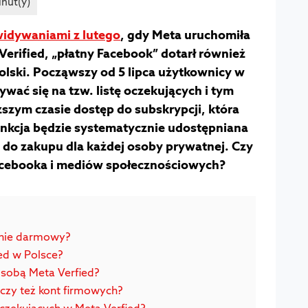
idywaniami z lutego
, gdy Meta uruchomiła
Verified, „płatny Facebook” dotarł również
olski. Począwszy od 5 lipca użytkownicy w
wać się na tzw. listę oczekujących i tym
szym czasie dostęp do subskrypcji, która
Funkcja będzie systematycznie udostępniana
do zakupu dla każdej osoby prywatnej. Czy
cebooka i mediów społecznościowych?
nie darmowy?
ied w Polsce?
a sobą Meta Verfied?
yczy też kont firmowych?
 oczekujących w Meta Verfied?