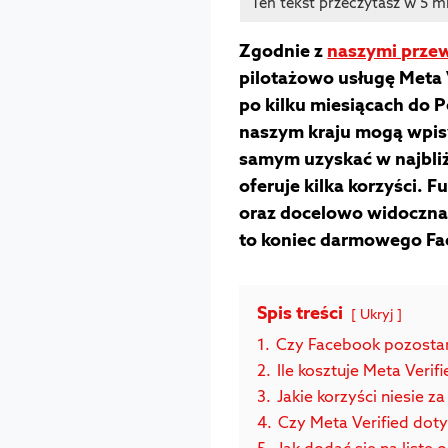
Zgodnie z
naszymi przew
pilotażowo usługę Meta 
po kilku miesiącach do P
naszym kraju mogą wpisy
samym uzyskać w najbliż
oferuje kilka korzyści. 
oraz docelowo widoczna 
to koniec darmowego Fa
Spis treści
Ukryj
1.
Czy Facebook pozosta
2.
Ile kosztuje Meta Verif
3.
Jakie korzyści niesie z
4.
Czy Meta Verified dot
5.
Jak dodać się na listę