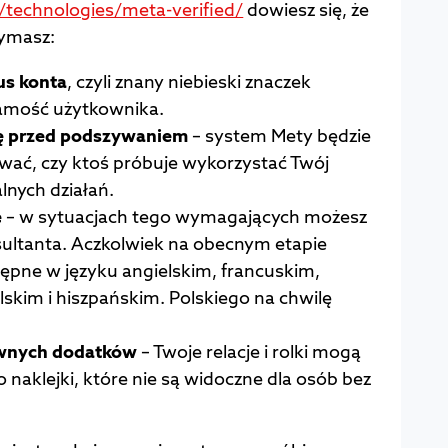
technologies/meta-verified/
dowiesz się, że
zymasz:
us konta
, czyli znany niebieski znaczek
samość użytkownika.
ę przed podszywaniem
– system Mety będzie
wać, czy ktoś próbuje wykorzystać Twój
lnych działań.
e
– w sytuacjach tego wymagających możesz
sultanta. Aczkolwiek na obecnym etapie
tępne w języku angielskim, francuskim,
skim i hiszpańskim. Polskiego na chwilę
ywnych dodatków
– Twoje relacje i rolki mogą
naklejki, które nie są widoczne dla osób bez