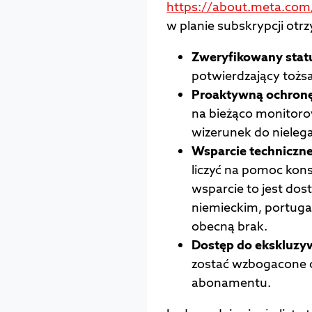
https://about.meta.com/
w planie subskrypcji otr
Zweryfikowany stat
potwierdzający toż
Proaktywną ochron
na bieżąco monitoro
wizerunek do nielega
Wsparcie techniczn
liczyć na pomoc kon
wsparcie to jest dos
niemieckim, portugal
obecną brak.
Dostęp do ekskluz
zostać wzbogacone o 
abonamentu.