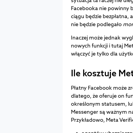
sytuacja ta raczej nie ule
Facebooka nie powinny b
ciągu będzie bezpłatna, 
nie będzie podlegało
mon
Inaczej może jednak wyg
nowych funkcji i tutaj Me
włączyć je tylko dla uży
Ile kosztuje Me
Płatny Facebook może zr
dlatego, że oferuje on f
określonym statusem, lub
Messenger są ważnym nar
Przykładowo, Meta Verif