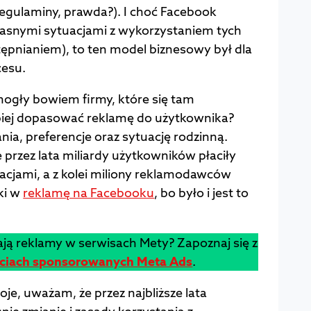
regulaminy, prawda?). I choć Facebook
ejasnymi sytuacjami z wykorzystaniem tych
tępnianiem), to ten model biznesowy był dla
cesu.
ogły bowiem firmy, które się tam
epiej dopasować reklamę do użytkownika?
nia, preferencje oraz sytuację rodzinną.
 przez lata miliardy użytkowników płaciły
acjami, a z kolei miliony reklamodawców
ki w
reklamę na Facebooku
, bo było i jest to
łają reklamy w serwisach Mety? Zapoznaj się z
ściach sponsorowanych Meta Ads
.
je, uważam, że przez najbliższe lata