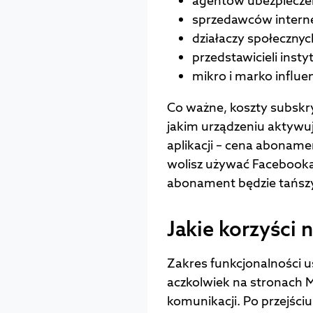
agentów ubezpiecze
sprzedawców intern
działaczy społecznyc
przedstawicieli insty
mikro i marko influe
Co ważne, koszty subskry
jakim urządzeniu aktywuje
aplikacji – cena abonamen
wolisz używać Facebooka
abonament będzie tańszy,
Jakie korzyści 
Zakres funkcjonalności us
aczkolwiek na stronach M
komunikacji. Po przejści