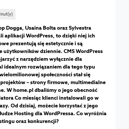
op Dogga, Usaina Bolta oraz Sylvestra
 aplikacji WordPress, to dzięki niej ich
owe prezentują się estetycznie i są
ce użytkowników dziennie. CMS WordPress
ojarzyć z narzędziem wyłącznie dla
al idealnym rozwiązaniem dla tego typu
i wielomilionowej społeczności stał się
projektów – strony firmowe, multimedialne
ne. W home.pl dbaliśmy o jego obecność
atora Co miesiąc klienci instalowali go w
zy. Od dzisiaj, możecie korzystać z jego
łudze Hosting dla WordPressa. Co wyróżnia
stingu oraz konkurencji?