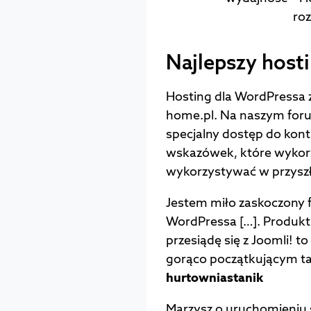
roz
Najlepszy host
Hosting dla WordPressa 
home.pl. Na naszym for
specjalny dostęp do kont
wskazówek, które wykorzy
wykorzystywać w przyszł
Jestem miło zaskoczony f
WordPressa […]. Produkt 
przesiądę się z Joomli! 
gorąco początkującym tak
hurtowniastanik
Marzysz o uruchomieniu s