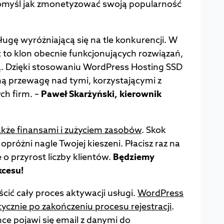
myśl jak zmonetyzować swoją popularność
ługę wyróżniającą się na tle konkurencji. W
 to klon obecnie funkcjonujących rozwiązań,
ą. Dzięki stosowaniu WordPress Hosting SSD
lną przewagę nad tymi, korzystającymi z
ch firm. –
Paweł Skarżyński, kierownik
akże finansami i zużyciem zasobów
. Skok
opróżni nagle Twojej kieszeni. Płacisz raz na
 o przyrost liczby klientów.
Będziemy
kcesu!
ścić cały proces aktywacji usługi.
WordPress
ycznie po zakończeniu procesu rejestracji
.
nce pojawi się email z danymi do