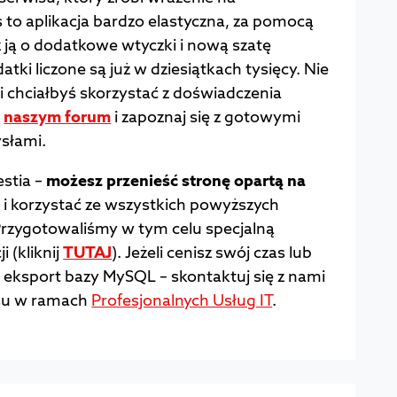
to aplikacja bardzo elastyczna, za pomocą
z ją o dodatkowe wtyczki i nową szatę
atki liczone są już w dziesiątkach tysięcy. Nie
i chciałbyś skorzystać z doświadczenia
a
naszym forum
i zapoznaj się z gotowymi
słami.
estia –
możesz przenieść stronę opartą na
l
i korzystać ze wszystkich powyższych
Przygotowaliśmy w tym celu specjalną
 (kliknij
TUTAJ
). Jeżeli cenisz swój czas lub
 eksport bazy MySQL – skontaktuj się z nami
wisu w ramach
Profesjonalnych Usług IT
.