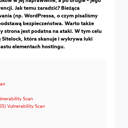
ków w jej naprawienie, a po drugie – jego
rencji. Jak temu zaradzić? Bieżąca
ania (np. WordPressa, o czym pisaliśmy
 podstawą bezpieczeństwa. Warto także
y strona jest podatna na ataki. W tym celu
Sitelock, która skanuje i wykrywa luki
nastu elementach hostingu.
can
lnerability Scan
SS) Vulnerability Scan