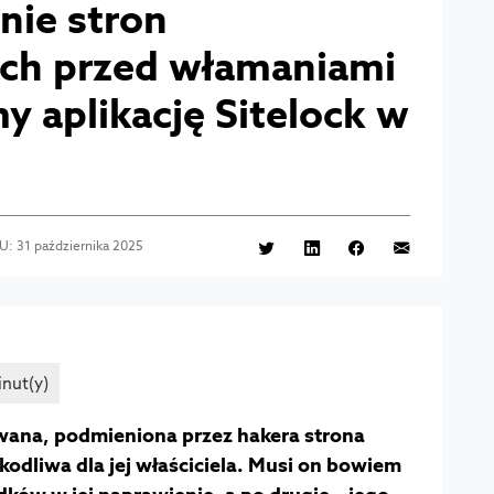
nie stron
ch przed włamaniami
y aplikację Sitelock w
: 31 października 2025
owana, podmieniona przez hakera strona
dliwa dla jej właściciela. Musi on bowiem