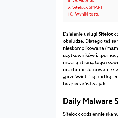
8.
Advisories
9.
Sitelock SMART
10.
Wyniki testu
Działanie usługi
Sitelock
obsłudze. Dlatego też 
nieskomplikowana (mamy
użytkowników i…pomocy te
mocną stroną tego rozwią
uruchomi skanowanie swo
„prześwietli” ją pod kąte
bezpieczeństwa jak:
Daily Malware 
Sitelock codziennie ska