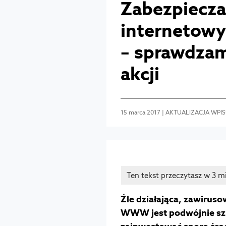
Zabezpiecza
internetowy
– sprawdzam
akcji
15 marca 2017 | AKTUALIZACJA WPISU
Źle działająca, zawirus
WWW jest podwójnie szko