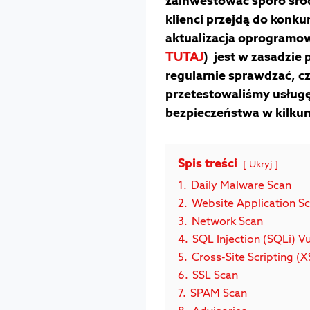
zainwestować sporo środ
klienci przejdą do konku
aktualizacja oprogramow
TUTAJ
) jest w zasadzie
regularnie sprawdzać, cz
przetestowaliśmy usługę 
bezpieczeństwa w kilku
Spis treści
Ukryj
1.
Daily Malware Scan
2.
Website Application S
3.
Network Scan
4.
SQL Injection (SQLi) Vu
5.
Cross-Site Scripting (X
6.
SSL Scan
7.
SPAM Scan