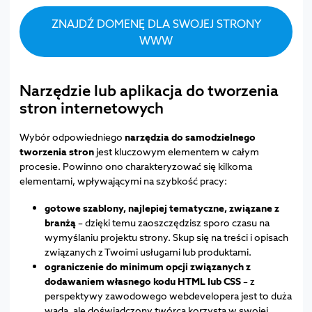
ZNAJDŹ DOMENĘ DLA SWOJEJ STRONY
WWW
Narzędzie lub aplikacja do tworzenia
stron internetowych
Wybór odpowiedniego
narzędzia do samodzielnego
tworzenia stron
jest kluczowym elementem w całym
procesie. Powinno ono charakteryzować się kilkoma
elementami, wpływającymi na szybkość pracy:
gotowe szablony, najlepiej tematyczne, związane z
branżą
– dzięki temu zaoszczędzisz sporo czasu na
wymyślaniu projektu strony. Skup się na treści i opisach
związanych z Twoimi usługami lub produktami.
ograniczenie do minimum opcji związanych z
dodawaniem własnego kodu HTML lub CSS
– z
perspektywy zawodowego webdevelopera jest to duża
wada, ale doświadczony twórca korzysta w swojej