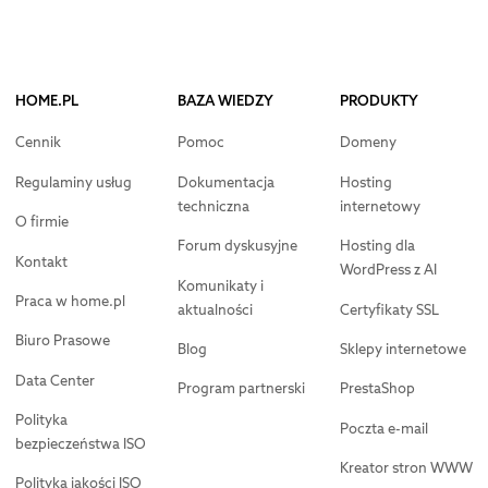
HOME.PL
BAZA WIEDZY
PRODUKTY
Cennik
Pomoc
Domeny
Regulaminy usług
Dokumentacja
Hosting
techniczna
internetowy
O firmie
Forum dyskusyjne
Hosting dla
Kontakt
WordPress z AI
Komunikaty i
Praca w home.pl
aktualności
Certyfikaty SSL
Biuro Prasowe
Blog
Sklepy internetowe
Data Center
Program partnerski
PrestaShop
Polityka
Poczta e-mail
bezpieczeństwa ISO
Kreator stron WWW
Polityka jakości ISO