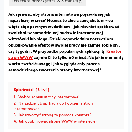
Jak sprawić, aby strona internetowa pojawiła się jak
najszybciej w sieci? Możesz to zlecić specjalistom – co
wiąże się z pewnym wydatkiem – jak również spróbować
swoich sił w samodzielnej budowie internetowej
wizytówki lub bloga. Dzięki odpowiednim narzędziom
opublikowanie efektów swojej pracy nie zajmie Tobie dni,
czy tygodni. W przypadku popularnych aplikacji tj.
Kreator
stron WWW
zajmie Ci to tylko 60 minut. Na jakie elementy
warto zwrócić uwagę i jak wygląda cały proces
samodzielnego tworzenia strony internetowej?
Spis treści
Ukryj
1.
Wybór adresu strony internetowej
2.
Narzędzie lub aplikacja do tworzenia stron
internetowych
3.
Jak stworzyć stronę za pomocą kreatora?
4.
Jak opublikować stronę WWW w internecie?