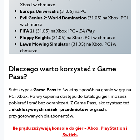
Xbox i w chmurze
Europa Universalis
(31.05) na PC
Evil Genius 2: World Domination
(31.05) na Xbox, PC i
w chmurze
FIFA 21
(31.05) na Xbox i PC –
EA Play
Floppy Knights
(31.05) na Xbox, PC i w chmurze
Lawn Mowing Simulator
(31.05) na Xbox, PC i w
chmurze
Dlaczego warto korzystać z Game
Pass?
Subskrypcja
Game Pass
to świetny sposób na granie w gry na
PC i Xbox. Po wykupieniu dostępu do katalogu gier, możesz
pobierać i grać bez ograniczeń. Z Game Pass, skorzystasz też
z
ekskluzywnych zniżek
i
przedmiotów w grach
,
przygotowanych dla abonentów.
Ile prądu zużywają konsole do gier – Xbox, PlayStation i
Swtich.