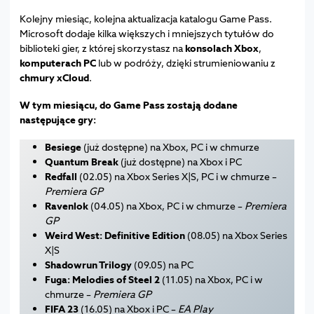
Kolejny miesiąc, kolejna aktualizacja katalogu Game Pass.
Microsoft dodaje kilka większych i mniejszych tytułów do
biblioteki gier, z której skorzystasz na
konsolach Xbox
,
komputerach PC
lub w podróży, dzięki strumieniowaniu z
chmury xCloud
.
W tym miesiącu, do Game Pass zostają dodane
następujące gry:
Besiege
(już dostępne) na Xbox, PC i w chmurze
Quantum Break
(już dostępne) na Xbox i PC
Redfall
(02.05) na Xbox Series X|S, PC i w chmurze –
Premiera GP
Ravenlok
(04.05) na Xbox, PC i w chmurze –
Premiera
GP
Weird West: Definitive Edition
(08.05) na Xbox Series
X|S
Shadowrun Trilogy
(09.05) na PC
Fuga: Melodies of Steel 2
(11.05) na Xbox, PC i w
chmurze –
Premiera GP
FIFA 23
(16.05) na Xbox i PC –
EA Play