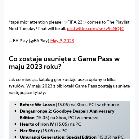
*taps mic* attention please! ✨FIFA 23✨ comes to The Playlist
Next Tuesday! That will be all.
pic.twitter.com/snzv9sNQJC
— EA Play (@EAPlay)
May 9, 2023
Co zostaje usunięte z Game Pass w
maju 2023 roku?
Jak co miesiąc, katalog gier zostaje uszczuplony o kilka
tytułów. W maju 2023 z biblioteki Game Pass zostają usunięte
następujące tytuły:
Before We Leave
(15.05) na Xbox, PC i w chmurze
Danganronpa 2: Goodbye Despair Anniversary
Edition
(15.05) na Xbox, PC i w chmurze
Hearts of Iron IV
(15.05) na PC
Her Story
(15.05) na PC
Umurangi Generation: Special Edition
(15.05) na PC,