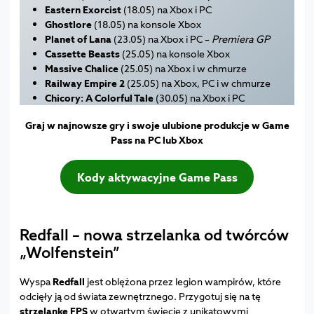
Eastern Exorcist
(18.05) na Xbox i PC
Ghostlore
(18.05) na konsole Xbox
Planet of Lana
(23.05) na Xbox i PC –
Premiera GP
Cassette Beasts
(25.05) na konsole Xbox
Massive Chalice
(25.05) na Xbox i w chmurze
Railway Empire 2
(25.05) na Xbox, PC i w chmurze
Chicory: A Colorful Tale
(30.05) na Xbox i PC
Graj w najnowsze gry i swoje ulubione produkcje w Game
Pass na PC lub Xbox
Kody aktywacyjne Game Pass
Redfall – nowa strzelanka od twórców
„Wolfenstein”
Wyspa
Redfall
jest oblężona przez legion wampirów, które
odcięły ją od świata zewnętrznego. Przygotuj się na tę
strzelankę FPS
w otwartym świecie z unikatowymi