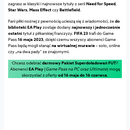
zagrasz w klasyki i najnowsze tytuły z serii
Need for Speed
,
Star Wars
,
Mass Effect
czy
Battlefield
.
Fani piłki nożnej z pewnością ucieszą się z wiadomości, że
do
biblioteki EA Play
zostaje dodany
najnowszy i jednocześnie
ostatni
tytuł z piłkarskiej franczyzy.
FIFA 23
trafi do Game
Pass
16 maja 2023
, dzięki czemu wszyscy abonenci Game
Pass będą mogli stanąć
na wirtualnej murawie
– solo, online
czy „na dwa pady” ze znajomymi.
Chcesz odebrać
darmowy Pakiet Superdoładowań FUT
?
Abonenci
EA Play
(
Game Pass na PC oraz Ultimate
) mogą
skorzystać z oferty
od 16 maja do 16 czerwca
.