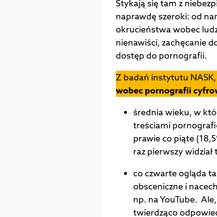
Stykają się tam z niebezp
naprawdę szeroki: od na
okrucieństwa wobec ludz
nienawiści, zachęcanie
dostęp do pornografii.
Z badań instytutu NASK,
wobec pornografii cyfro
średnia wieku, w któ
treściami pornografic
prawie co piąte (18,5
raz pierwszy widział
co czwarte ogląda ta
obsceniczne i nace
np. na YouTube. Ale,
twierdząco odpowiedz