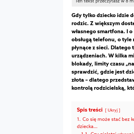
Gdy tylko dziecko idzie 
rodzic. Z większym dost
własnego smartfona. I o 
obsługą telefonu, o tyl
płynące z sieci. Dlatego 
urządzeniach. W kilka m
blokady, limity czasu „
sprawdzić, gdzie jest dz
złota – dlatego przedsta
kontrolą rodzicielską, kt
Spis treści
Ukryj
1.
Co się może stać bez ko
dziecka…
1.1.
Czy nieletni używ