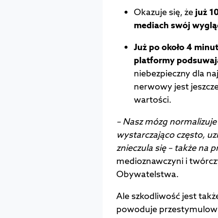
Okazuje się, że
już 1
mediach swój wyglą
Już po około 4 minut
platformy podsuwają
niebezpieczny dla na
nerwowy jest jeszcze
wartości.
–
Nasz mózg normalizuje 
wystarczająco często, uzn
znieczula się – także na 
medioznawczyni i twórcz
Obywatelstwa.
Ale szkodliwość jest tak
powoduje przestymulowa