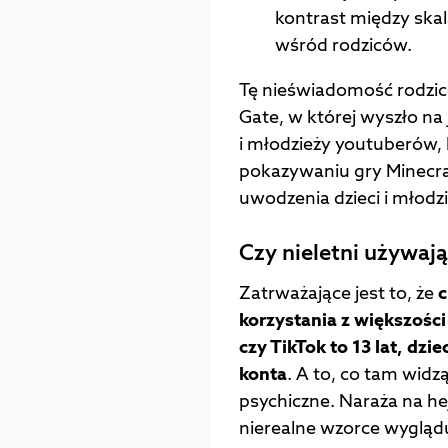
kontrast między ska
wśród rodziców.
Tę nieświadomość rodzic
Gate, w której wyszło na 
i młodzieży youtuberów,
pokazywaniu gry Minecraf
uwodzenia dzieci i młodzi
Czy nieletni używa
Zatrważające jest to, że
c
korzystania z większości
czy TikTok to 13 lat, dz
konta
. A to, co tam widz
psychiczne. Naraża na hej
nierealne wzorce wyglądu 