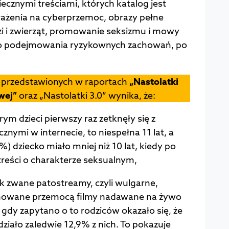
iecznymi treściami, których katalog jest
rażenia na cyberprzemoc, obrazy pełne
i i zwierząt, promowanie seksizmu i mowy
 do podejmowania ryzykownych zachowań, po
 przedstawionych w raportach
„Nastolatki
wej”
oraz „Nastolatki 3.0” wynika, że:
rym dzieci pierwszy raz zetknęły się z
znymi w internecie, to niespełna 11 lat, a
%) dziecko miało mniej niż 10 lat, kiedy po
 treści o charakterze seksualnym,
k zwane patostreamy, czyli wulgarne,
chowane przemocą filmy nadawane na żywo
 gdy zapytano o to rodziców okazało się, że
iało zaledwie 12,9% z nich. To pokazuje