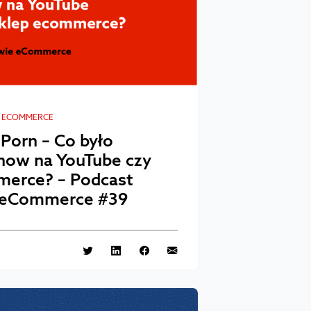
E ECOMMERCE
 Porn – Co było
how na YouTube czy
merce? – Podcast
 eCommerce #39