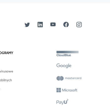
PROGRAMY
wirusowe
obilnych
t