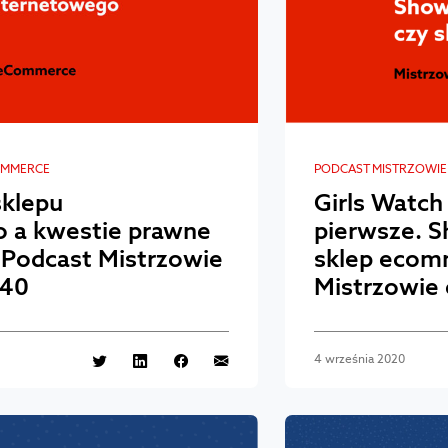
OMMERCE
PODCAST MISTRZOWI
sklepu
Girls Watch
 a kwestie prawne
pierwsze. S
 Podcast Mistrzowie
sklep ecom
40
Mistrzowie
4 września 2020