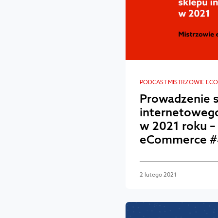
PODCAST MISTRZOWIE EC
Prowadzenie 
internetowego
w 2021 roku –
eCommerce #
2 lutego 2021