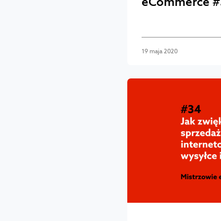
eCommerce #
19 maja 2020