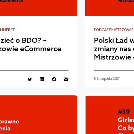
OMMERCE
PODCAST MISTRZOWI
zieć o BDO? –
Polski Ład 
rzowie eCommerce
zmiany nas 
Mistrzowie
5 listopada 2021