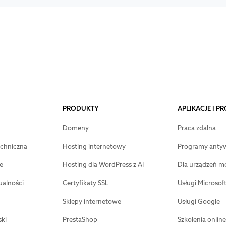
PRODUKTY
APLIKACJE I 
Domeny
Praca zdalna
chniczna
Hosting internetowy
Programy anty
e
Hosting dla WordPress z AI
Dla urządzeń m
ualności
Certyfikaty SSL
Usługi Microsof
Sklepy internetowe
Usługi Google
ki
PrestaShop
Szkolenia online