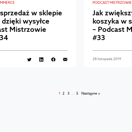
OMMERCE
PODCAST MISTRZOWI
 sprzedaż w sklepie
Jak zwiększ
dzięki wysyłce
koszyka w 
ast Mistrzowie
– Podcast 
34
#33
28 listopada 2019
1
2
3
…
5
Następne »