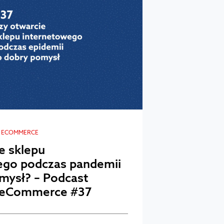
E ECOMMERCE
e sklepu
ego podczas pandemii
mysł? – Podcast
 eCommerce #37