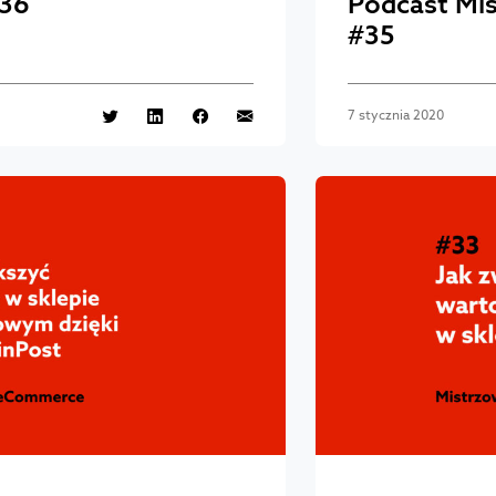
36
Podcast Mi
#35
7 stycznia 2020