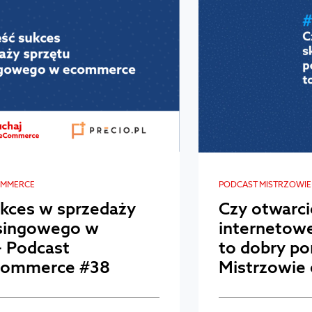
OMMERCE
PODCAST MISTRZOWI
ukces w sprzedaży
Czy otwarci
asingowego w
internetow
 Podcast
to dobry po
Commerce #38
Mistrzowie