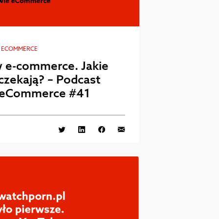
E ECOMMERCE
w e-commerce. Jakie
czekają? – Podcast
 eCommerce #41