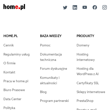
HOME.PL
BAZA WIEDZY
PRODUKTY
Cennik
Pomoc
Domeny
Regulaminy usług
Dokumentacja
Hosting
techniczna
internetowy
O firmie
Forum dyskusyjne
Hosting dla
Kontakt
WordPress z AI
Komunikaty i
Praca w home.pl
aktualności
Certyfikaty SSL
Biuro Prasowe
Blog
Sklepy internetowe
Data Center
Program partnerski
PrestaShop
Polityka
Poczta e-mail