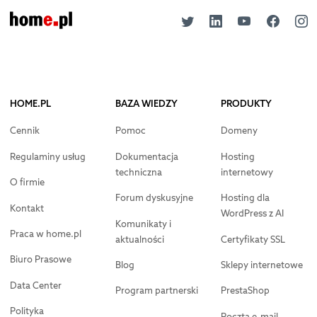
HOME.PL
BAZA WIEDZY
PRODUKTY
Cennik
Pomoc
Domeny
Regulaminy usług
Dokumentacja
Hosting
techniczna
internetowy
O firmie
Forum dyskusyjne
Hosting dla
Kontakt
WordPress z AI
Komunikaty i
Praca w home.pl
aktualności
Certyfikaty SSL
Biuro Prasowe
Blog
Sklepy internetowe
Data Center
Program partnerski
PrestaShop
Polityka
Poczta e-mail