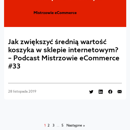
Jak zwiększyć średnią wartość
koszyka w sklepie internetowym?
– Podcast Mistrzowie eCommerce
#33
28 listopada 2019
1
2
3
…
5
Następne »