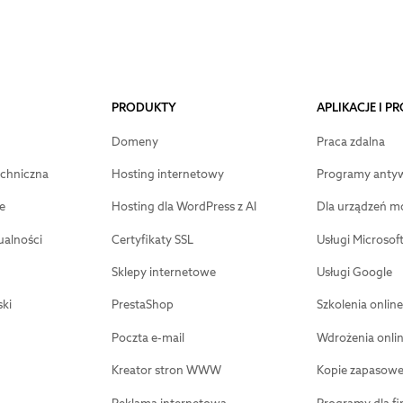
PRODUKTY
APLIKACJE I 
Domeny
Praca zdalna
chniczna
Hosting internetowy
Programy anty
e
Hosting dla WordPress z AI
Dla urządzeń m
ualności
Certyfikaty SSL
Usługi Microsof
Sklepy internetowe
Usługi Google
ki
PrestaShop
Szkolenia online
Poczta e-mail
Wdrożenia onli
Kreator stron WWW
Kopie zapasow