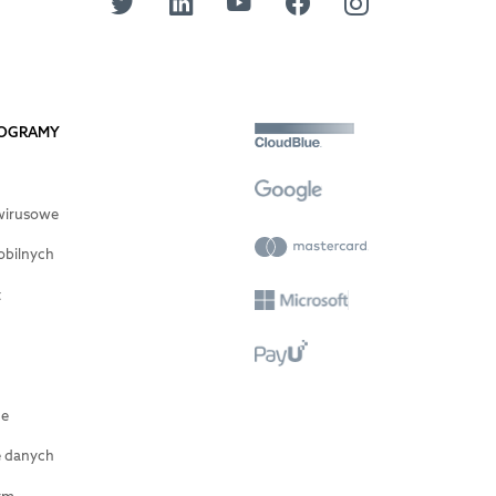
PROGRAMY
wirusowe
obilnych
t
ne
e danych