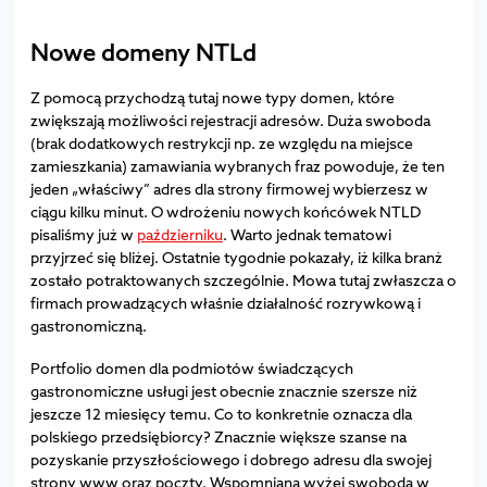
Nowe domeny NTLd
Z pomocą przychodzą tutaj nowe typy domen, które
zwiększają możliwości rejestracji adresów. Duża swoboda
(brak dodatkowych restrykcji np. ze względu na miejsce
zamieszkania) zamawiania wybranych fraz powoduje, że ten
jeden „właściwy” adres dla strony firmowej wybierzesz w
ciągu kilku minut. O wdrożeniu nowych końcówek NTLD
pisaliśmy już w
październiku
. Warto jednak tematowi
przyjrzeć się bliżej. Ostatnie tygodnie pokazały, iż kilka branż
zostało potraktowanych szczególnie. Mowa tutaj zwłaszcza o
firmach prowadzących właśnie działalność rozrywkową i
gastronomiczną.
Portfolio domen dla podmiotów świadczących
gastronomiczne usługi jest obecnie znacznie szersze niż
jeszcze 12 miesięcy temu. Co to konkretnie oznacza dla
polskiego przedsiębiorcy? Znacznie większe szanse na
pozyskanie przyszłościowego i dobrego adresu dla swojej
strony www oraz poczty. Wspomniana wyżej swoboda w