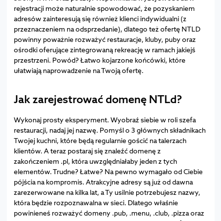
rejestracji może naturalnie spowodować, że pozyskaniem
adresów zainteresują się również klienci indywidualni (z
przeznaczeniem na odsprzedanie), dlatego też ofertę NTLD
powinny poważnie rozważyć restauracje, kluby, puby oraz
ośrodki oferujące zintegrowaną rekreację w ramach jakiejś
przestrzeni. Powód? Łatwo kojarzone końcówki, które
ułatwiają naprowadzenie na Twoją ofertę.
Jak zarejestrować domenę NTLd?
Wykonaj prosty eksperyment. Wyobraź siebie w roli szefa
restauracji, nadaj jej nazwę. Pomyśl o 3 głównych składnikach
Twojej kuchni, które będą regularnie gościć na talerzach
klientów. A teraz postaraj się znaleźć domenę z
zakończeniem .pl, która uwzględniałaby jeden z tych
elementów. Trudne? Łatwe? Na pewno wymagało od Ciebie
pójścia na kompromis. Atrakcyjne adresy są już od dawna
zarezerwowane na kilka lat, a Ty usilnie potrzebujesz nazwy,
która będzie rozpoznawalna w sieci. Dlatego właśnie
powinieneś rozważyć domeny .pub, .menu, .club, .pizza oraz