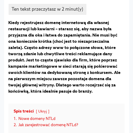
Kiedy rejestrujesz domenę internetową dla własnej
restauracji lub kawiarni – starasz się, aby nazwa była
przyjazna dla oka i łatwa do zapamiętania. Nie musi być
ona koniecznie krótka (choć jest to niezaprzeczalna
zaleta). Często adresy www to połączone słowa, które
tworzą zdanie lub chwytliwe treści reklamujące dany
produkt. Jest to częste zjawisko dla firm, które poprzez
kampanie marketingowe w sieci starają się pokierować
swoich klientów na dedykowaną stronę z konkursem. Ale
na pierwszym miejscu zawsze pozostaje domena dla
twojej głównej witryny. Dlatego warto rozejrzeć się za
końcówką, która idealnie pasuje do branży.
Spis treści
Ukryj
1.
Nowe domeny NTLd
2.
Jak zarejestrować domenę NTLd?