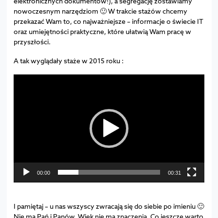
elektronicznych dokumentów!), a segregację zostawiamy
nowoczesnym narzędziom 🙂 W trakcie stażów chcemy
przekazać Wam to, co najważniejsze – informacje o świecie IT
oraz umiejętności praktyczne, które ułatwią Wam pracę w
przyszłości.
A tak wyglądały staże w 2015 roku :
Odtwarzacz
video
00:00
00:31
I pamiętaj – u nas wszyscy zwracają się do siebie po imieniu 🙂
Nie ma Pań i Panów. Wiek nie ma znaczenia. Co jeszcze warto