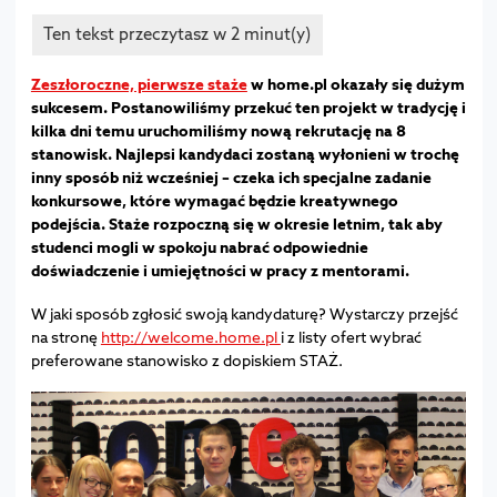
Zeszłoroczne, pierwsze staże
w home.pl okazały się dużym
sukcesem. Postanowiliśmy przekuć ten projekt w tradycję i
kilka dni temu uruchomiliśmy nową rekrutację na 8
stanowisk. Najlepsi kandydaci zostaną wyłonieni w trochę
inny sposób niż wcześniej – czeka ich specjalne zadanie
konkursowe, które wymagać będzie kreatywnego
podejścia. Staże rozpoczną się w okresie letnim, tak aby
studenci mogli w spokoju nabrać odpowiednie
doświadczenie i umiejętności w pracy z mentorami.
W jaki sposób zgłosić swoją kandydaturę? Wystarczy przejść
na stronę
http://welcome.home.pl
i z listy ofert wybrać
preferowane stanowisko z dopiskiem STAŻ.