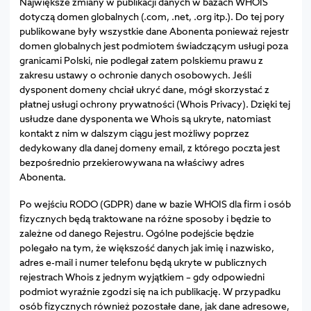
Największe zmiany w publikacji danych w bazach WHOIS
dotyczą domen globalnych (.com, .net, .org itp.). Do tej pory
publikowane były wszystkie dane Abonenta ponieważ rejestr
domen globalnych jest podmiotem świadczącym usługi poza
granicami Polski, nie podlegał zatem polskiemu prawu z
zakresu ustawy o ochronie danych osobowych. Jeśli
dysponent domeny chciał ukryć dane, mógł skorzystać z
płatnej usługi ochrony prywatności (Whois Privacy). Dzięki tej
usłudze dane dysponenta we Whois są ukryte, natomiast
kontakt z nim w dalszym ciągu jest możliwy poprzez
dedykowany dla danej domeny email, z którego poczta jest
bezpośrednio przekierowywana na właściwy adres
Abonenta.
Po wejściu RODO (GDPR) dane w bazie WHOIS dla firm i osób
fizycznych będą traktowane na różne sposoby i będzie to
zależne od danego Rejestru. Ogólne podejście będzie
polegało na tym, że większość danych jak imię i nazwisko,
adres e-mail i numer telefonu będą ukryte w publicznych
rejestrach Whois z jednym wyjątkiem – gdy odpowiedni
podmiot wyraźnie zgodzi się na ich publikację. W przypadku
osób fizycznych również pozostałe dane, jak dane adresowe,