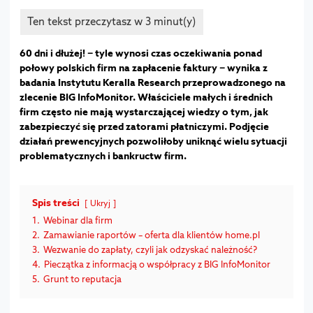
60 dni i dłużej! − tyle wynosi czas oczekiwania ponad
połowy polskich firm na zapłacenie faktury − wynika z
badania Instytutu Keralla Research przeprowadzonego na
zlecenie BIG InfoMonitor. Właściciele małych i średnich
firm często nie mają wystarczającej wiedzy o tym, jak
zabezpieczyć się przed zatorami płatniczymi. Podjęcie
działań prewencyjnych pozwoliłoby uniknąć wielu sytuacji
problematycznych i bankructw firm.
Spis treści
Ukryj
1.
Webinar dla firm
2.
Zamawianie raportów – oferta dla klientów home.pl
3.
Wezwanie do zapłaty, czyli jak odzyskać należność?
4.
Pieczątka z informacją o współpracy z BIG InfoMonitor
5.
Grunt to reputacja