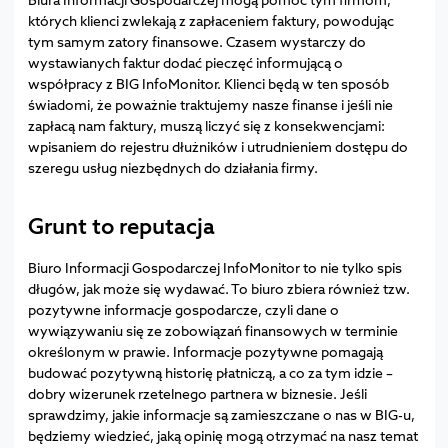
których klienci zwlekają z zapłaceniem faktury, powodując
tym samym zatory finansowe. Czasem wystarczy do
wystawianych faktur dodać pieczęć informującą o
współpracy z BIG InfoMonitor. Klienci będą w ten sposób
świadomi, że poważnie traktujemy nasze finanse i jeśli nie
zapłacą nam faktury, muszą liczyć się z konsekwencjami:
wpisaniem do rejestru dłużników i utrudnieniem dostępu do
szeregu usług niezbędnych do działania firmy.
Grunt to reputacja
Biuro Informacji Gospodarczej InfoMonitor to nie tylko spis
długów, jak może się wydawać. To biuro zbiera również tzw.
pozytywne informacje gospodarcze, czyli dane o
wywiązywaniu się ze zobowiązań finansowych w terminie
określonym w prawie. Informacje pozytywne pomagają
budować pozytywną historię płatniczą, a co za tym idzie –
dobry wizerunek rzetelnego partnera w biznesie. Jeśli
sprawdzimy, jakie informacje są zamieszczane o nas w BIG-u,
będziemy wiedzieć, jaką opinię mogą otrzymać na nasz temat