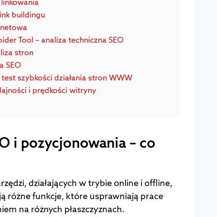
u linkowania
ink buildingu
ernetowa
ider Tool – analiza techniczna SEO
iza stron
la SEO
– test szybkości działania stron WWW
jności i prędkości witryny
EO i pozycjonowania – co
zędzi, działających w trybie online i offline,
 różne funkcje, które usprawniają prace
iem na różnych płaszczyznach.