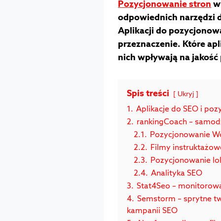
Pozycjonowanie stron
wy
odpowiednich narzędzi 
Aplikacji do pozycjonowa
przeznaczenie. Które ap
nich wpływają na jakość
Spis treści
Ukryj
1.
Aplikacje do SEO i poz
2.
rankingCoach – samod
2.1.
Pozycjonowanie W
2.2.
Filmy instruktażow
2.3.
Pozycjonowanie lo
2.4.
Analityka SEO
3.
Stat4Seo – monitorowa
4.
Semstorm – sprytne t
kampanii SEO