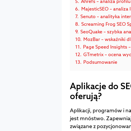
5.
Ahrefs – analiza profil
6.
MajesticSEO – analiza l
7.
Senuto – analityka int
8.
Screaming Frog SEO Sp
9.
SeoQuake – szybka anal
10.
MozBar – wskaźniki d
11.
Page Speed Insights 
12.
GTmetrix – ocena wyda
13.
Podsumowanie
Aplikacje do S
oferują?
Aplikacji, programów i nar
jest mnóstwo. Zapewniają
związane z pozycjonowan