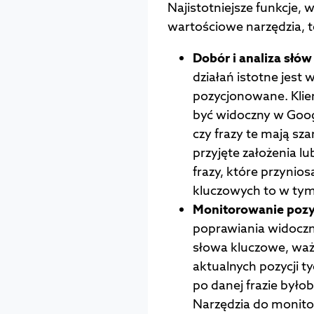
Najistotniejsze funkcje, 
wartościowe narzędzia, t
Dobór i analiza słó
działań istotne jest
pozycjonowane. Klien
być widoczny w Goog
czy frazy te mają s
przyjęte założenia l
frazy, które przynios
kluczowych to w tym
Monitorowanie pozy
poprawiania widoczn
słowa kluczowe, waż
aktualnych pozycji t
po danej frazie był
Narzędzia do monitor