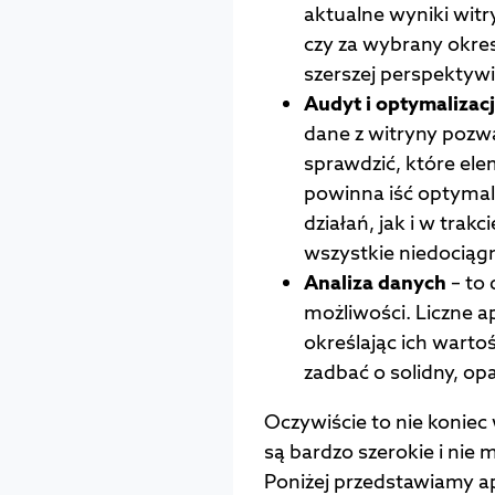
aktualne wyniki witr
czy za wybrany okre
szerszej perspektywi
Audyt i optymalizac
dane z witryny pozw
sprawdzić, które el
powinna iść optymal
działań, jak i w trak
wszystkie niedociągn
Analiza danych
– to 
możliwości. Liczne a
określając ich warto
zadbać o solidny, op
Oczywiście to nie koniec
są bardzo szerokie i nie
Poniżej przedstawiamy ap