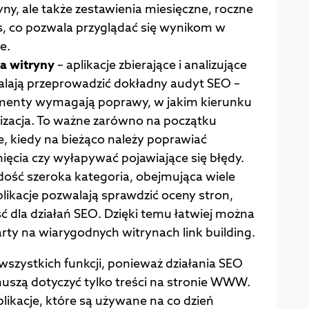
yny, ale także zestawienia miesięczne, roczne
s, co pozwala przyglądać się wynikom w
e.
ja witryny
– aplikacje zbierające i analizujące
alają przeprowadzić dokładny audyt SEO –
ementy wymagają poprawy, w jakim kierunku
izacja. To ważne zarówno na początku
cie, kiedy na bieżąco należy poprawiać
ięcia czy wyłapywać pojawiające się błędy.
dość szeroka kategoria, obejmująca wiele
plikacje pozwalają sprawdzić oceny stron,
ść dla działań SEO. Dzięki temu łatwiej można
arty na wiarygodnych witrynach link building.
 wszystkich funkcji, ponieważ działania SEO
 muszą dotyczyć tylko treści na stronie WWW.
likacje, które są używane na co dzień