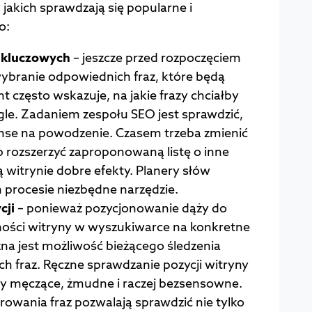
w jakich sprawdzają się popularne i
o:
w kluczowych
– jeszcze przed rozpoczęciem
 wybranie odpowiednich fraz, które będą
t często wskazuje, na jakie frazy chciałby
le. Zadaniem zespołu SEO jest sprawdzić,
zanse na powodzenie. Czasem trzeba zmienić
ub rozszerzyć zaproponowaną listę o inne
ą witrynie dobre efekty. Planery słów
 procesie niezbędne narzędzie.
cji
– ponieważ pozycjonowanie dąży do
ości witryny w wyszukiwarce na konkretne
na jest możliwość bieżącego śledzenia
ych fraz. Ręczne sprawdzanie pozycji witryny
oby męczące, żmudne i raczej bezsensowne.
owania fraz pozwalają sprawdzić nie tylko