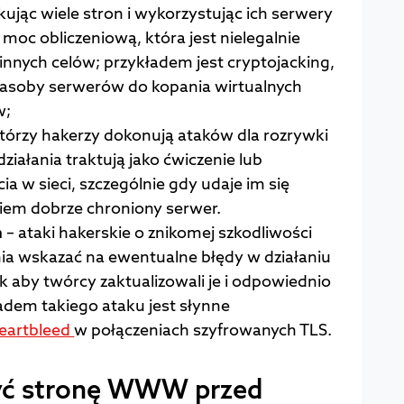
kując wiele stron i wykorzystując ich serwery
oc obliczeniową, która jest nielegalnie
nnych celów; przykładem jest cryptojacking,
zasoby serwerów do kopania wirtualnych
w;
tórzy hakerzy dokonują ataków dla rozrywki
 działania traktują jako ćwiczenie lub
ia w sieci, szczególnie gdy udaje im się
kiem dobrze chroniony serwer.
ń
– ataki hakerskie o znikomej szkodliwości
nia wskazać na ewentualne błędy w działaniu
 aby twórcy zaktualizowali je i odpowiednio
ładem takiego ataku jest słynne
eartbleed
w połączeniach szyfrowanych TLS.
zyć stronę WWW przed