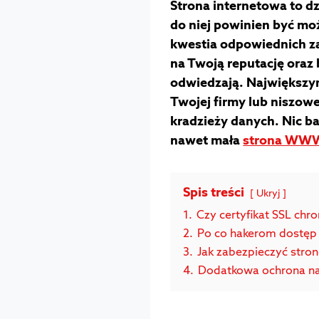
Strona internetowa to dz
do niej powinien być mo
kwestia odpowiednich z
na Twoją reputację oraz
odwiedzają. Największym
Twojej firmy lub niszow
kradzieży danych. Nic b
nawet mała
strona WW
Spis treści
Ukryj
1.
Czy certyfikat SSL ch
2.
Po co hakerom dostę
3.
Jak zabezpieczyć st
4.
Dodatkowa ochrona n