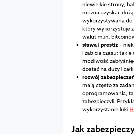
niewielkie strony; ha
można uzyskać dużą m
wykorzystywana do i
który wykorzystuje 
walut m.in. bitcoinó
sława i prestiż
– niek
i zabicia czasu; takie
możliwość zabłyśnięc
dostać na duży i cał
rozwój zabezpiecze
mają często za zada
oprogramowania, tak
zabezpieczyli. Przyk
wykorzystanie luki
H
Jak zabezpiec