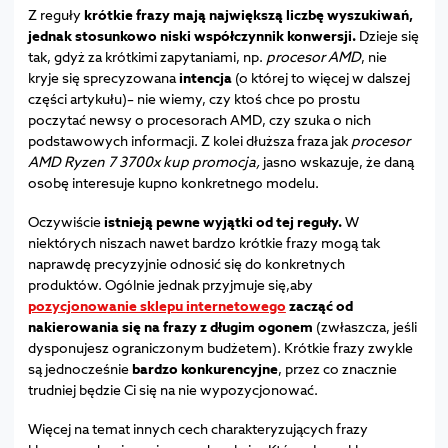
Z reguły
krótkie frazy mają największą liczbę wyszukiwań,
jednak stosunkowo niski współczynnik konwersji.
Dzieje się
tak, gdyż za krótkimi zapytaniami, np.
procesor AMD
, nie
kryje się sprecyzowana
intencja
(o której to więcej w dalszej
części artykułu)– nie wiemy, czy ktoś chce po prostu
poczytać newsy o procesorach AMD, czy szuka o nich
podstawowych informacji. Z kolei dłuższa fraza jak
procesor
AMD Ryzen 7 3700x kup promocja,
jasno wskazuje, że daną
osobę interesuje kupno konkretnego modelu.
Oczywiście
istnieją pewne wyjątki od tej reguły.
W
niektórych niszach nawet bardzo krótkie frazy mogą tak
naprawdę precyzyjnie odnosić się do konkretnych
produktów. Ogólnie jednak przyjmuje się,aby
pozycjonowanie sklepu internetowego
zacząć od
nakierowania się na frazy z długim ogonem
(zwłaszcza, jeśli
dysponujesz ograniczonym budżetem). Krótkie frazy zwykle
są jednocześnie
bardzo konkurencyjne
, przez co znacznie
trudniej będzie Ci się na nie wypozycjonować.
Więcej na temat innych cech charakteryzujących frazy