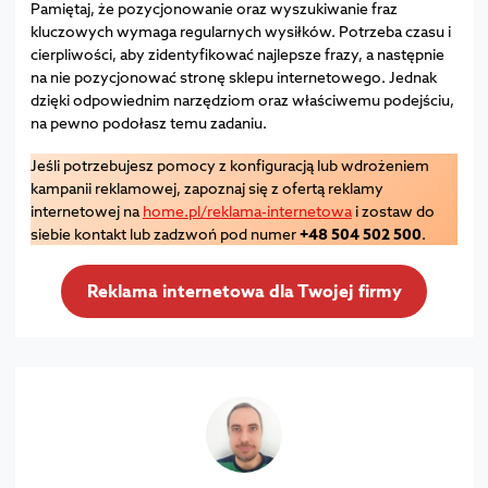
Pamiętaj, że pozycjonowanie oraz wyszukiwanie fraz
kluczowych wymaga regularnych wysiłków. Potrzeba czasu i
cierpliwości, aby zidentyfikować najlepsze frazy, a następnie
na nie pozycjonować stronę sklepu internetowego. Jednak
dzięki odpowiednim narzędziom oraz właściwemu podejściu,
na pewno podołasz temu zadaniu.
Jeśli potrzebujesz pomocy z konfiguracją lub wdrożeniem
kampanii reklamowej, zapoznaj się z ofertą reklamy
internetowej na
home.pl/reklama-internetowa
i zostaw do
siebie kontakt lub zadzwoń pod numer
+48 504 502 500
.
Reklama internetowa dla Twojej firmy