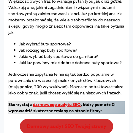
Większość owych fraz to wariacje pytań typu
jak
oraz
gdzie.
Wskazują one, jakimi zagadnieniami związanymi z butami
sportowymi są zainteresowani klienci. Już po krótkiej analizie
możemy przekonać się, że wiele osób trafiłoby do naszego
sklepu, gdyby mogło znaleźć tam odpowiedzi na takie pytania
jak:
Jak wybrać buty sportowe?
Jak rozciągnąć buty sportowe?
Jakie wybrać buty sportowe do garnituru?
Jaki luz powinny mieć dobrze dobrane buty sportowe?
Jednocześnie zapytania te nie są tak bardzo popularne w
porównaniu do wcześniej znalezionych słów kluczowych
(mają poniżej 200 wyszukiwań). Można to potraktować także
jako dobry znak, jeśli chcesz wybić się na niszowych frazach.
Skorzystaj z
darmowego audytu SEO
, który pomoże Ci
wprowadzić skuteczne zmiany na stronie firmy:
Darmowy audyt SEO Twojej strony