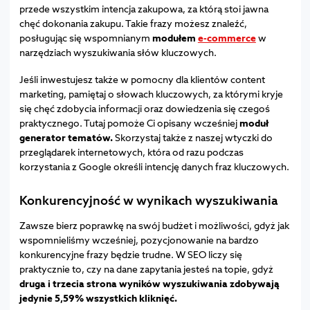
przede wszystkim intencja zakupowa, za którą stoi jawna
chęć dokonania zakupu. Takie frazy możesz znaleźć,
posługując się wspomnianym
modułem
e-commerce
w
narzędziach wyszukiwania słów kluczowych.
Jeśli inwestujesz także w pomocny dla klientów content
marketing, pamiętaj o słowach kluczowych, za którymi kryje
się chęć zdobycia informacji oraz dowiedzenia się czegoś
praktycznego. Tutaj pomoże Ci opisany wcześniej
moduł
generator tematów.
Skorzystaj także z naszej wtyczki do
przeglądarek internetowych, która od razu podczas
korzystania z Google określi intencję danych fraz kluczowych.
Konkurencyjność w wynikach wyszukiwania
Zawsze bierz poprawkę na swój budżet i możliwości, gdyż jak
wspomnieliśmy wcześniej, pozycjonowanie na bardzo
konkurencyjne frazy będzie trudne. W SEO liczy się
praktycznie to, czy na dane zapytania jesteś na topie, gdyż
druga i trzecia strona wyników wyszukiwania zdobywają
jedynie 5,59% wszystkich kliknięć.