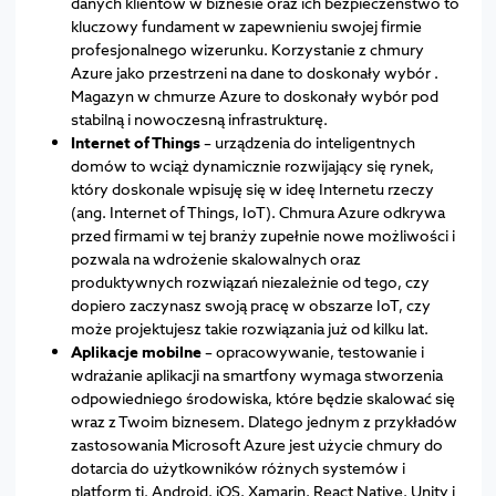
danych klientów w biznesie oraz ich bezpieczeństwo to
kluczowy fundament w zapewnieniu swojej firmie
profesjonalnego wizerunku. Korzystanie z chmury
Azure jako przestrzeni na dane to doskonały wybór .
Magazyn w chmurze Azure to doskonały wybór pod
stabilną i nowoczesną infrastrukturę.
Internet of Things
– urządzenia do inteligentnych
domów to wciąż dynamicznie rozwijający się rynek,
który doskonale wpisuję się w ideę Internetu rzeczy
(ang. Internet of Things, IoT). Chmura Azure odkrywa
przed firmami w tej branży zupełnie nowe możliwości i
pozwala na wdrożenie skalowalnych oraz
produktywnych rozwiązań niezależnie od tego, czy
dopiero zaczynasz swoją pracę w obszarze IoT, czy
może projektujesz takie rozwiązania już od kilku lat.
Aplikacje mobilne
– opracowywanie, testowanie i
wdrażanie aplikacji na smartfony wymaga stworzenia
odpowiedniego środowiska, które będzie skalować się
wraz z Twoim biznesem. Dlatego jednym z przykładów
zastosowania Microsoft Azure jest użycie chmury do
dotarcia do użytkowników różnych systemów i
platform tj. Android, iOS, Xamarin, React Native, Unity i