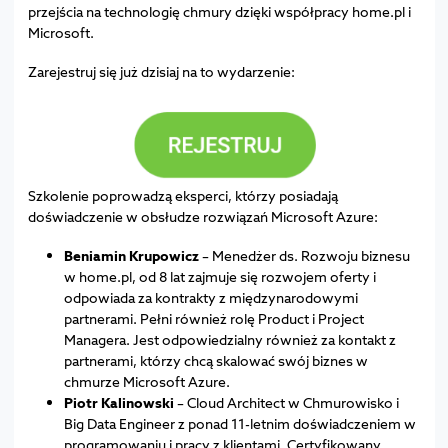
przejścia na technologię chmury dzięki współpracy home.pl i
Microsoft.
Zarejestruj się już dzisiaj na to wydarzenie:
Szkolenie poprowadzą eksperci, którzy posiadają
doświadczenie w obsłudze rozwiązań Microsoft Azure:
Beniamin Krupowicz
– Menedżer ds. Rozwoju biznesu
w home.pl, od 8 lat zajmuje się rozwojem oferty i
odpowiada za kontrakty z międzynarodowymi
partnerami. Pełni również rolę Product i Project
Managera. Jest odpowiedzialny również za kontakt z
partnerami, którzy chcą skalować swój biznes w
chmurze Microsoft Azure.
Piotr Kalinowski
– Cloud Architect w Chmurowisko i
Big Data Engineer z ponad 11-letnim doświadczeniem w
programowaniu i pracy z klientami. Certyfikowany