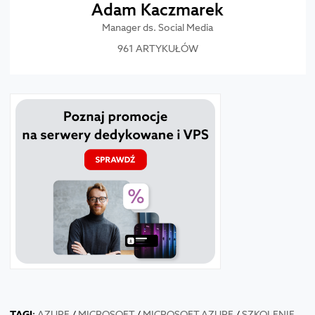
Adam Kaczmarek
Manager ds. Social Media
961 ARTYKUŁÓW
TAGI
:
AZURE
/
MICROSOFT
/
MICROSOFT AZURE
/
SZKOLENIE