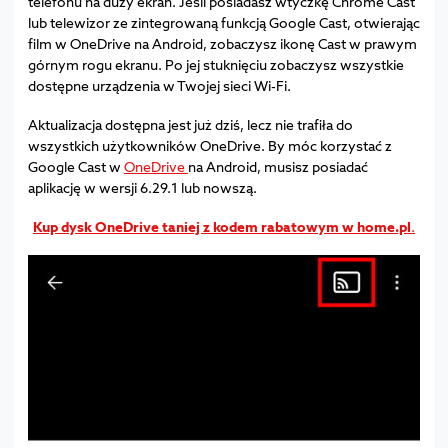
telefonu na duży ekran. Jeśli posiadasz wtyczkę Chrome Cast
lub telewizor ze zintegrowaną funkcją Google Cast, otwierając
film w OneDrive na Android, zobaczysz ikonę Cast w prawym
górnym rogu ekranu. Po jej stuknięciu zobaczysz wszystkie
dostępne urządzenia w Twojej sieci Wi-Fi.
Aktualizacja dostępna jest już dziś, lecz nie trafiła do
wszystkich użytkowników OneDrive. By móc korzystać z
Google Cast w
OneDrive
na Android, musisz posiadać
aplikację w wersji 6.29.1 lub nowszą.
Kup dysk OneDrive taniej z kodem rabatowym
w home.pl
.