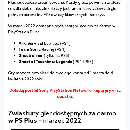
Plus jest bardzo zróżnicowana. Każdy gracz powinien znaleźć
coś dla siebie, niezależnie czy jest fanem survivalowych gier,
pełnych adrenaliny FPSów czy klasycznych franczyz.
W marcu 2022 dostępne będą następujące gry za darmo w
PlayStation Plus:
Ark: Survival
Evolved (PS4)
Team Sonic Racing
(PS4)
Ghostrunner
(tylko na PS5)
Ghost of Tsushima: Legends
(PS4 i PS5)
Gry możesz przypisać do swojego konta od 1 marca do 4
kwietnia 2022 roku.
Doładuj portfel Sony PlayStation Network i kupuj gry oraz
dodatki
.
Zwiastuny gier dostępnych za darmo
w PS Plus – marzec 2022