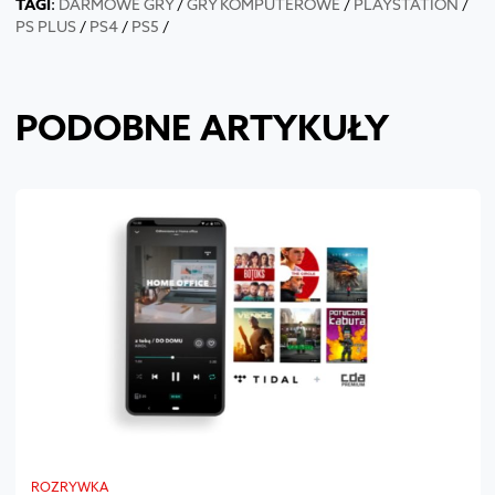
TAGI
:
DARMOWE GRY
/
GRY KOMPUTEROWE
/
PLAYSTATION
/
PS PLUS
/
PS4
/
PS5
/
PODOBNE ARTYKUŁY
ROZRYWKA