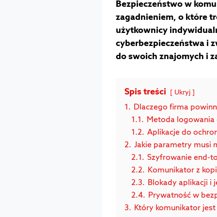
Bezpieczeństwo w komuni
zagadnieniem, o które tr
użytkownicy indywidualni
cyberbezpieczeństwa i zw
do swoich znajomych i za
Spis treści
Ukryj
1.
Dlaczego firma powinn
1.1.
Metoda logowania 
1.2.
Aplikacje do ochro
2.
Jakie parametry musi 
2.1.
Szyfrowanie end-to
2.2.
Komunikator z kop
2.3.
Blokady aplikacji i j
2.4.
Prywatność w bez
3.
Który komunikator jest