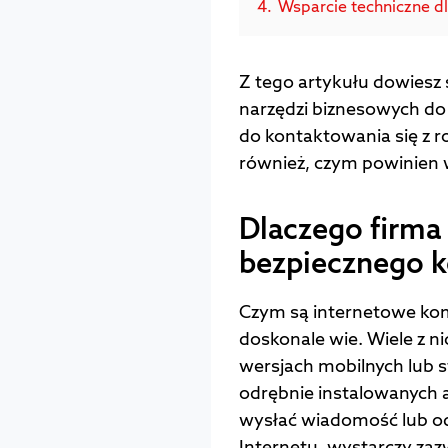
4.
Wsparcie techniczne d
Z tego artykułu dowiesz s
narzędzi biznesowych do 
do kontaktowania się z r
również, czym powinien 
Dlaczego firma
bezpiecznego 
Czym są internetowe komu
doskonale wie. Wiele z n
wersjach mobilnych lub s
odrębnie instalowanych a
wysłać wiadomość lub o
Internetu, wystarczy za