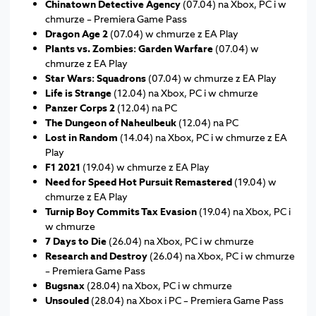
Chinatown Detective Agency
(07.04) na Xbox, PC i w
chmurze – Premiera Game Pass
Dragon Age 2
(07.04) w chmurze z EA Play
Plants vs. Zombies: Garden Warfare
(07.04) w
chmurze z EA Play
Star Wars: Squadrons
(07.04) w chmurze z EA Play
Life is Strange
(12.04) na Xbox, PC i w chmurze
Panzer Corps 2
(12.04) na PC
The Dungeon of Naheulbeuk
(12.04) na PC
Lost in Random
(14.04) na Xbox, PC i w chmurze z EA
Play
F1 2021
(19.04) w chmurze z EA Play
Need for Speed Hot Pursuit Remastered
(19.04) w
chmurze z EA Play
Turnip Boy Commits Tax Evasion
(19.04) na Xbox, PC i
w chmurze
7 Days to Die
(26.04) na Xbox, PC i w chmurze
Research and Destroy
(26.04) na Xbox, PC i w chmurze
– Premiera Game Pass
Bugsnax
(28.04) na Xbox, PC i w chmurze
Unsouled
(28.04) na Xbox i PC – Premiera Game Pass