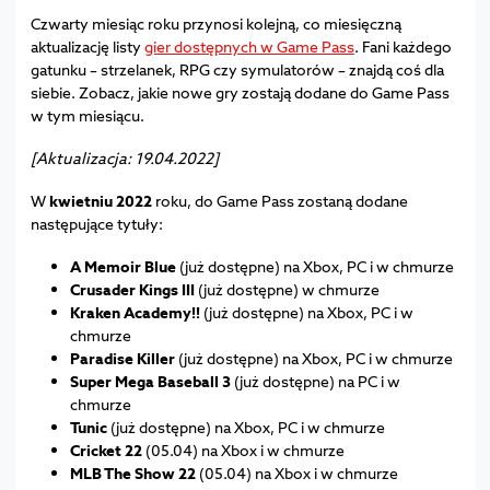
Czwarty miesiąc roku przynosi kolejną, co miesięczną
aktualizację listy
gier dostępnych w Game Pass
. Fani każdego
gatunku – strzelanek, RPG czy symulatorów – znajdą coś dla
siebie. Zobacz, jakie nowe gry zostają dodane do Game Pass
w tym miesiącu.
[Aktualizacja: 19.04.2022]
W
kwietniu 2022
roku, do Game Pass zostaną dodane
następujące tytuły:
A Memoir Blue
(już dostępne) na Xbox, PC i w chmurze
Crusader Kings III
(już dostępne) w chmurze
Kraken Academy!!
(już dostępne) na Xbox, PC i w
chmurze
Paradise Killer
(już dostępne) na Xbox, PC i w chmurze
Super Mega Baseball 3
(już dostępne) na PC i w
chmurze
Tunic
(już dostępne) na Xbox, PC i w chmurze
Cricket 22
(05.04) na Xbox i w chmurze
MLB The Show 22
(05.04) na Xbox i w chmurze