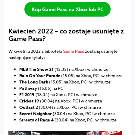
Kup Game Pass na Xbox lub PC
Kwiecień 2022 – co zostaje usunięte z
Game Pass?
W kwietniu 2022 z biblioteki
Game Pass
zostaną usunięte
następujące tytuły:
MLB The Show 21
(15.05) na Xbox i w chmurze
Rain On Your Parade
(15.05) na Xbox, PC i w chmurze
The Long Dark
(15.05) na Xbox, PC i w chmurze
Pathway
(15.05) na PC
F1 2019
(18.04) na Xbox, PC i w chmurze
Cricket 19
(30.04) na Xbox, PC i w chmurze
Outlast 2
(30.04) na Xbox, PC i w chmurze
Secret Neighbor
(30.04) na Xbox, PC i w chmurze
Streets of Rage 4
(30.04) na Xbox, PC i w chmurze