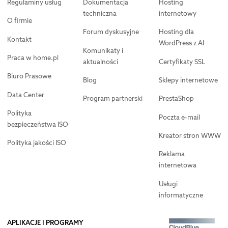
Regulaminy usług
Dokumentacja
Hosting
techniczna
internetowy
O firmie
Forum dyskusyjne
Hosting dla
Kontakt
WordPress z AI
Komunikaty i
Praca w home.pl
aktualności
Certyfikaty SSL
Biuro Prasowe
Blog
Sklepy internetowe
Data Center
Program partnerski
PrestaShop
Polityka
Poczta e-mail
bezpieczeństwa ISO
Kreator stron WWW
Polityka jakości ISO
Reklama
internetowa
Usługi
informatyczne
APLIKACJE I PROGRAMY