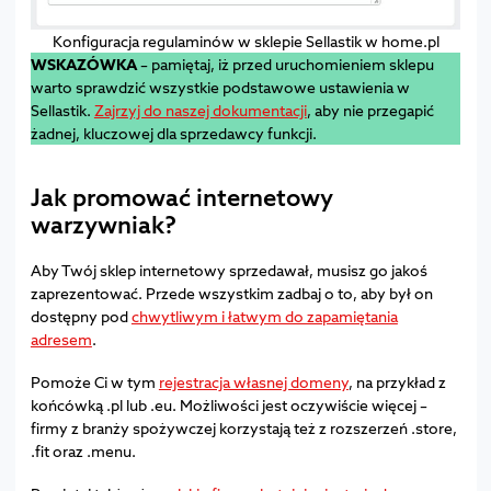
Konfiguracja regulaminów w sklepie Sellastik w home.pl
WSKAZÓWKA
– pamiętaj, iż przed uruchomieniem sklepu
warto sprawdzić wszystkie podstawowe ustawienia w
Sellastik.
Zajrzyj do naszej dokumentacji
, aby nie przegapić
żadnej, kluczowej dla sprzedawcy funkcji.
Jak promować internetowy
warzywniak?
Aby Twój sklep internetowy sprzedawał, musisz go jakoś
zaprezentować. Przede wszystkim zadbaj o to, aby był on
dostępny pod
chwytliwym i łatwym do zapamiętania
adresem
.
Pomoże Ci w tym
rejestracja własnej domeny
, na przykład z
końcówką .pl lub .eu. Możliwości jest oczywiście więcej –
firmy z branży spożywczej korzystają też z rozszerzeń .store,
.fit oraz .menu.