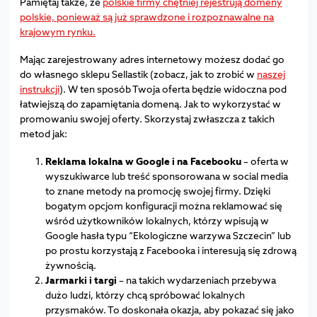
Pamiętaj także, że
polskie firmy chętniej rejestrują domeny
polskie, ponieważ są już sprawdzone i rozpoznawalne na
krajowym rynku.
Mając zarejestrowany adres internetowy możesz dodać go
do własnego sklepu Sellastik (zobacz, jak to zrobić w
naszej
instrukcji
). W ten sposób Twoja oferta będzie widoczna pod
łatwiejszą do zapamiętania domeną. Jak to wykorzystać w
promowaniu swojej oferty. Skorzystaj zwłaszcza z takich
metod jak:
Reklama lokalna w Google i na Facebooku
– oferta w
wyszukiwarce lub treść sponsorowana w social media
to znane metody na promocję swojej firmy. Dzięki
bogatym opcjom konfiguracji można reklamować się
wśród użytkowników lokalnych, którzy wpisują w
Google hasła typu “Ekologiczne warzywa Szczecin” lub
po prostu korzystają z Facebooka i interesują się zdrową
żywnością.
Jarmarki i targi
– na takich wydarzeniach przebywa
dużo ludzi, którzy chcą spróbować lokalnych
przysmaków. To doskonała okazja, aby pokazać się jako