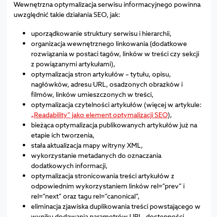
Wewnętrzna optymalizacja serwisu informacyjnego powinna
uwzględnić takie działania SEO, jak:
uporządkowanie struktury serwisu i hierarchii,
organizacja wewnętrznego linkowania (dodatkowe
rozwiązania w postaci tagów, linków w treści czy sekcji
z powiązanymi artykułami),
optymalizacja stron artykułów – tytułu, opisu,
nagłówków, adresu URL, osadzonych obrazków i
filmów, linków umieszczonych w treści,
optymalizacja czytelności artykułów (więcej w artykule:
„Readability” jako element optymalizacji SEO
),
bieżąca optymalizacja publikowanych artykułów już na
etapie ich tworzenia,
stała aktualizacja mapy witryny XML,
wykorzystanie metadanych do oznaczania
dodatkowych informacji,
optymalizacja stronicowania treści artykułów z
odpowiednim wykorzystaniem linków rel=”prev” i
rel=”next” oraz tagu rel=”canonical”,
eliminacja zjawiska duplikowania treści powstającego w
wyniku dodawania parametrów URL, dostępności