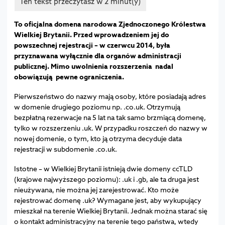
To oficjalna domena narodowa Zjednoczonego Królestwa
Wielkiej Brytanii. Przed wprowadzeniem jej do
powszechnej rejestracji – w czerwcu 2014, była
przyznawana wyłącznie dla organów administracji
publicznej. Mimo uwolnienia rozszerzenia nadal
obowiązują pewne ograniczenia.
Pierwszeństwo do nazwy mają osoby, które posiadają adres
w domenie drugiego poziomu np. .co.uk. Otrzymują
bezpłatną rezerwacje na 5 lat na tak samo brzmiącą domenę,
tylko w rozszerzeniu .uk. W przypadku roszczeń do nazwy w
nowej domenie, o tym, kto ją otrzyma decyduje data
rejestracji w subdomenie .co.uk.
Istotne – w Wielkiej Brytanii istnieją dwie domeny ccTLD
(krajowe najwyższego poziomu): .uk i .gb, ale ta druga jest
nieużywana, nie można jej zarejestrować. Kto może
rejestrować domenę .uk? Wymagane jest, aby wykupujący
mieszkał na terenie Wielkiej Brytanii. Jednak można starać się
o kontakt administracyjny na terenie tego państwa, wtedy