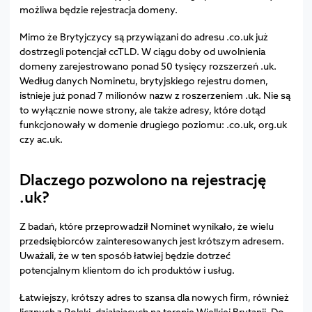
możliwa będzie rejestracja domeny.
Mimo że Brytyjczycy są przywiązani do adresu .co.uk już
dostrzegli potencjał ccTLD. W ciągu doby od uwolnienia
domeny zarejestrowano ponad 50 tysięcy rozszerzeń .uk.
Według danych Nominetu, brytyjskiego rejestru domen,
istnieje już ponad 7 milionów nazw z roszerzeniem .uk. Nie są
to wyłącznie nowe strony, ale także adresy, które dotąd
funkcjonowały w domenie drugiego poziomu: .co.uk, org.uk
czy ac.uk.
Dlaczego pozwolono na rejestrację
.uk?
Z badań, które przeprowadził Nominet wynikało, że wielu
przedsiębiorców zainteresowanych jest krótszym adresem.
Uważali, że w ten sposób łatwiej będzie dotrzeć
potencjalnym klientom do ich produktów i usług.
Łatwiejszy, krótszy adres to szansa dla nowych firm, również
licznych z Polski, działających na terenie Wielkiej Brytanii. Do