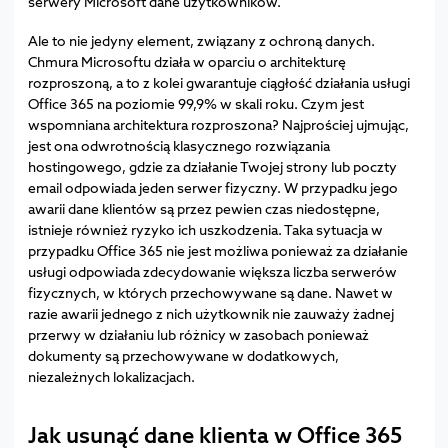
serwery Microsoft dane użytkowników.
Ale to nie jedyny element, związany z ochroną danych.
Chmura Microsoftu działa w oparciu o architekturę
rozproszoną, a to z kolei gwarantuje ciągłość działania usługi
Office 365 na poziomie 99,9% w skali roku. Czym jest
wspomniana architektura rozproszona? Najprościej ujmując,
jest ona odwrotnością klasycznego rozwiązania
hostingowego, gdzie za działanie Twojej strony lub poczty
email odpowiada jeden serwer fizyczny. W przypadku jego
awarii dane klientów są przez pewien czas niedostępne,
istnieje również ryzyko ich uszkodzenia. Taka sytuacja w
przypadku Office 365 nie jest możliwa ponieważ za działanie
usługi odpowiada zdecydowanie większa liczba serwerów
fizycznych, w których przechowywane są dane. Nawet w
razie awarii jednego z nich użytkownik nie zauważy żadnej
przerwy w działaniu lub różnicy w zasobach ponieważ
dokumenty są przechowywane w dodatkowych,
niezależnych lokalizacjach.
Jak usunąć dane klienta w Office 365