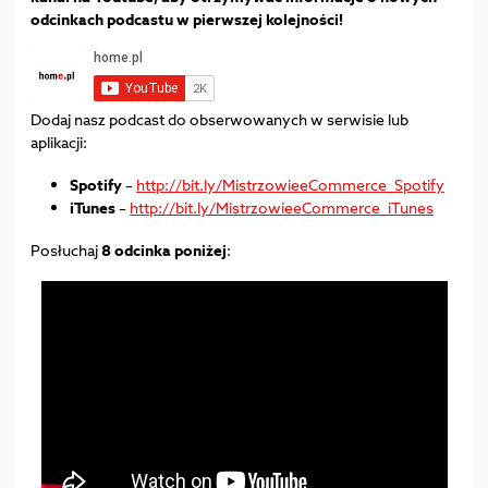
odcinkach podcastu w pierwszej kolejności!
Dodaj nasz podcast do obserwowanych w serwisie lub
aplikacji:
Spotify
–
http://bit.ly/MistrzowieeCommerce_Spotify
iTunes
–
http://bit.ly/MistrzowieeCommerce_iTunes
Posłuchaj
8 odcinka poniżej
: