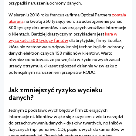
przypadki naruszenia ochrony danych.
W sierpniu 2018 roku francuska firma Optical Partners
została
ukarana
na kwotę 250 tysięcy euro za udostępnienie ponad
300 tysięcy dokumentów zawierających wrażliwe informacje
o klientach. Bardziej drastycznym przykładem jest
kara w
wysokości 500 tysięcy funtów
dla brytyjskiej firmy Equifax,
która nie zastosowała odpowiedniej technologii do ochrony
danych elektronicznych 150 milionów klientów. Warto
również odnotować, że po wejściu w życie nowych zasad
urzędy otrzymują kilkaset zgłoszeń dziennie w związku z
potencjalnym naruszeniem przepisów RODO.
Jak zmniejszyć ryzyko wycieku
danych?
Jednym z podstawowych błędów firm zbierających
informacje nt. klientów wiąże się z użyciem z wielu narzędzi
do przechowywania danych – dysków twardych, nośników
fizycznych (np. pendrive, CD), papierowych dokumentów w
segregatorach itd. Przedsiębiorstwa narażają się w ten