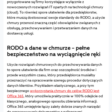
przygotowane są firmy korzystające wyłącznie z
nowoczesnych rozwiązań IT opartych na technologii chmury
(cloud). To również spore ułatwienie dla przedsiębiorstw,
które muszą dostosować swoje standardy do RODO, a użycie
chmury przenosi znaczną część obowiązków związanych z
obsługą, przechowywaniem i przetwarzaniem danych na
dostawcę usługi.
RODO a dane w chmurze – pełne
bezpieczeństwo na wyciągnięcie ręki
Użycie rozwiązań chmurowych do przechowywania danych
to spore ułatwienie dla firm oraz oszczędność środków i
przede wszystkim czasu, który przedsiębiorca musiałby
przeznaczyć na opracowanie szeregu procedur dotyczących
danych klientów. Przykładem elastycznego, a przy tym
bezpiecznego
wykorzystania chmury do celów RODO jest
Office 365
, który umożliwia praktycznie w 100% odejście od
klasycznego, analogowego sposobu zbierania informacji.
Office 365 umiejętnie łączy zalety dobrze znanych narzędzi
do opracowywania dokumentów z najlepszymi,