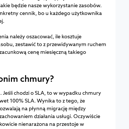
jakie będzie nasze wykorzystanie zasobów.
nkretny cennik, bo u każdego użytkownika
j.
ia należy oszacować, ile kosztuje
asobu, zestawić to z przewidywanym ruchem
szacunkową cenę miesięczną takiego
nonim chmury?
. Jeśli chodzi o SLA, to w wypadku chmury
wet 100% SLA. Wynika to z tego, że
zwalają na płynną migrację między
 zachowaniem działania usługi. Oczywiście
ałkowicie nienarażona na przestoje w