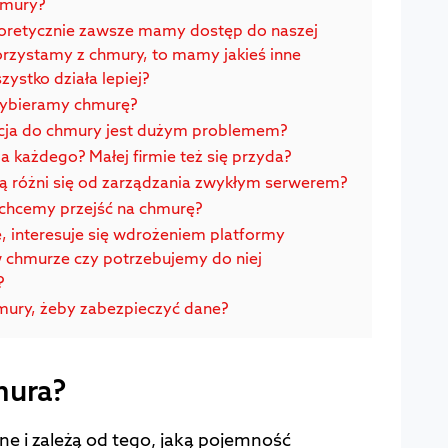
hmury?
eoretycznie zawsze mamy dostęp do naszej
korzystamy z chmury, to mamy jakieś inne
ystko działa lepiej?
wybieramy chmurę?
acja do chmury jest dużym problemem?
a każdego? Małej firmie też się przyda?
ą różni się od zarządzania zwykłym serwerem?
i chcemy przejść na chmurę?
e, interesuje się wdrożeniem platformy
w chmurze czy potrzebujemy do niej
?
hmury, żeby zabezpieczyć dane?
mura?
e i zależą od tego, jaką pojemność