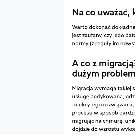
Na co uważać,
Warto dokonać dokładneg
jest zaufany, czy jego da
normy (z reguły im nowsze 
A co z migracją
dużym proble
Migracja wymaga takiej s
usługę dedykowaną, gdzi
tu ukrytego rozwiązania
procesu w sposób bardzi
migrując na chmurę, unik
dojdzie do wzrostu wyko