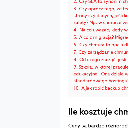
2.
Czy SLA to synonim c
3.
Czy oprócz tego, że t
strony czy danych, jeśli 
zalety? Np. w chmurze wsz
4.
Na co uważać, kiedy 
5.
A co z migracją? Migr
6.
Czy chmura to opcja dl
7.
Czy zarządzanie chmur
8.
Od czego zacząć, jeśl
9.
Szkoła, w której pracuj
edukacyjnej. Ona działa 
standardowego hostingu
10.
A jak robić backup c
Ile kosztuje ch
Ceny są bardzo różnorodn