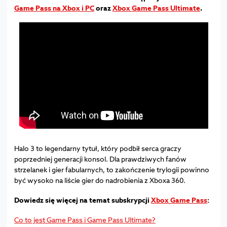
Game Pass na Xbox i PC
oraz
Xbox Game Pass Ultimate
.
Halo 3 to legendarny tytuł, który podbił serca graczy
poprzedniej generacji konsol. Dla prawdziwych fanów
strzelanek i gier fabularnych, to zakończenie trylogii powinno
być wysoko na liście gier do nadrobienia z Xboxa 360.
Dowiedz się więcej na temat subskrypcji
Xbox Game Pass
:
Co to jest Game Pass i Game Pass Ultimate?