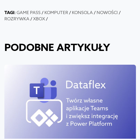
TAGI
:
GAME PASS
/
KOMPUTER
/
KONSOLA
/
NOWOŚCI
/
ROZRYWKA
/
XBOX
/
PODOBNE ARTYKUŁY