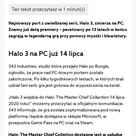
Najnowszy port z uwielbianej serii, Halo 3, zmierza na PC.
Znamy już datę premiery – pecetowcy po 13 latach w końcu
zagrają w legendarną grę przy pomocy myszki i klawiatury.
Halo 3 na PC już 14 lipca
343 Industries, studio które przejęło Halo po Bungie,
ogłosiło, że prace nad PC-towym portem zostały
zakończone. Po kilku tygodniowych testach, w których brali
udział fani serii, gra jest gotowa do wypuszczenia na świat.
„Halo 3 wejdzie do Halo: The Master Chief Collection 14 lipca
2020 roku!” możemy przeczytać w oficjalnym komunikacie.
343 informuje, że gra została zoptymalizowana pod nową
platformę i będzie dostępna w sklepie Microsoft, w
przepustce Game Pass na PC oraz na Steam.
Halo: The Master Chief Colletion dostępne jest w usłudze