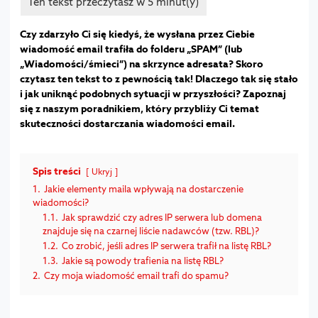
Czy zdarzyło Ci się kiedyś, że wysłana przez Ciebie
wiadomość email trafiła do folderu „SPAM” (lub
„Wiadomości/śmieci”) na skrzynce adresata? Skoro
czytasz ten tekst to z pewnością tak! Dlaczego tak się stało
i jak uniknąć podobnych sytuacji w przyszłości? Zapoznaj
się z naszym poradnikiem, który przybliży Ci temat
skuteczności dostarczania wiadomości email.
Spis treści
Ukryj
1.
Jakie elementy maila wpływają na dostarczenie
wiadomości?
1.1.
Jak sprawdzić czy adres IP serwera lub domena
znajduje się na czarnej liście nadawców (tzw. RBL)?
1.2.
Co zrobić, jeśli adres IP serwera trafił na listę RBL?
1.3.
Jakie są powody trafienia na listę RBL?
2.
Czy moja wiadomość email trafi do spamu?