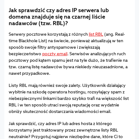
Jak sprawdzić czy adres IP serwera lub
domena znajduje się na czarnej liście
nadawców (tzw. RBL)?
Serwery pocztowe korzystają z różnych
list RBL
(ang. Real-
time Blackhole List) na świecie, ponieważ aktualizują w ten
sposób swoje filtry antyspamowe i zwiększają
bezpieczeństwo
poczty email
. Serwisów analizujących ruch
pocztowy pod kątem spamu jest na tyle dużo, że trafienie na
tzw. czarną listę nadawców bywa niekiedy nieuzasadnione, a
nawet przypadkowe.
Listy RBL mają również swoje zalety. Użytkownik działający
wybitnie na szkodę operatora hostingu, rozsyłający spam z
niebezpiecznymi linkami bardzo szybko trafi na większość list
RBL i w ten sposób utraci swoją reputację oraz wydatnie
obniży skuteczność dostarczania wiadomości email.
Jak sprawdzić, czy adres IP lub adres hosta z którego
korzystamy jest traktowany przez zewnętrzne listy RBL
neutralnie? Przygotuj najpierw niezbędne dane, które Ci to