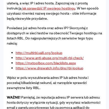
ułatwią, a więc IP i adres hosta. Zapoznaj się z prostą
instrukcją
jak sprawdzić IP swojego hostingu
. W ten sposób
uzyskasz również nazwę swojego hosta – obie informacje
będą niezwykle przydatne.
Posiadasz już adres hosta oraz adres IP? Skorzystaj z
dostępnych w sieci testów na obecność Twojego hostingu na
listach RBL. Do najpopularniejszych serwisów tego typu
należą:
http://multirbl.valli.org/lookup
http://www.anti-abuse.org/multi-rbl-check/
https://mxtoolbox.com/blacklists.aspx
https://www.dnswatch.info/dns/rbl-lookup
Wpisz w polu wyszukiwania adres IP lub adres hosta i
poczekaj kilkadziesiąt sekund, aż narzędzie sprawdzi
zewnętrzne listy RBL.
WAŻNE!
Pamiętaj, że reputacja adresu IP serwera lub adresu
hosta dotyczy wyłącznie sytuacji, gdy wysyłasz wiadomości
email z panelu pocztowego lub za pomocą aplikacji do