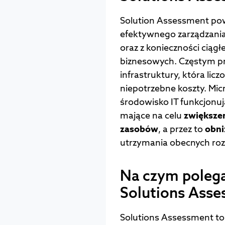
Solution Assessment po
efektywnego zarządzani
oraz z konieczności ciągł
biznesowych. Częstym pr
infrastruktury, która lic
niepotrzebne koszty. Mic
środowisko IT funkcjonuj
mające na celu
zwiększe
zasobów
, a przez to
obni
utrzymania obecnych ro
Na czym polega
Solutions Ass
Solutions Assessment t