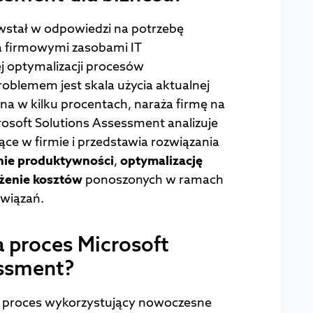
wstał w odpowiedzi na potrzebę
a firmowymi zasobami IT
ej optymalizacji procesów
oblemem jest skala użycia aktualnej
zona w kilku procentach, naraża firmę na
rosoft Solutions Assessment analizuje
ące w firmie i przedstawia rozwiązania
nie produktywności
,
optymalizację
żenie kosztów
ponoszonych w ramach
związań.
 proces Microsoft
essment?
o proces wykorzystujący nowoczesne