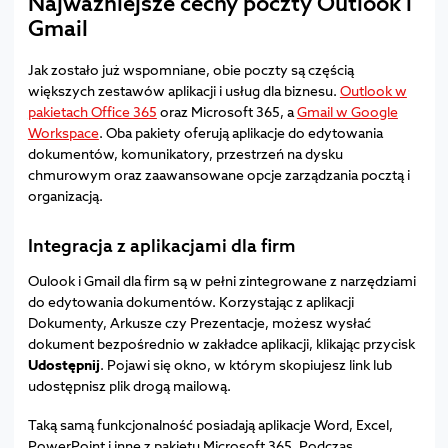
Najważniejsze cechy poczty Outlook i
Gmail
Jak zostało już wspomniane, obie poczty są częścią
większych zestawów aplikacji i usług dla biznesu.
Outlook w
pakietach Office 365
oraz Microsoft 365, a
Gmail w Google
Workspace
. Oba pakiety oferują aplikacje do edytowania
dokumentów, komunikatory, przestrzeń na dysku
chmurowym oraz zaawansowane opcje zarządzania pocztą i
organizacją.
Integracja z aplikacjami dla firm
Oulook i Gmail dla firm są w pełni zintegrowane z narzędziami
do edytowania dokumentów. Korzystając z aplikacji
Dokumenty, Arkusze czy Prezentacje, możesz wysłać
dokument bezpośrednio w zakładce aplikacji, klikając przycisk
Udostępnij
. Pojawi się okno, w którym skopiujesz link lub
udostępnisz plik drogą mailową.
Taką samą funkcjonalność posiadają aplikacje Word, Excel,
PowerPoint i inne z pakietu Microsoft 365. Podczas