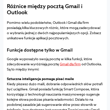
Różnice między pocztą Gmail i
Outlook
Pomimo wielu podobieństw, Outlook i Gmail dla firm
posiadają kilka kluczowych różnic, które mogą zadecydować
o wybraniu jednej z dwóch najpopularniejszych opcji. Zobacz
unikatowe funkcje aplikacji pocztowych.
Funkcje dostępne tylko w Gmail
Google wyposażyło swoją pocztę w kilka funkcji, które
zdecydowanie wyróżniają pocztę
Gmail dla firm
od Outlooka.
Są to między innymi:
Sztuczna inteligencja pomaga pisać maile
Kiedy piszesz dużo maili, dobranie odpowiednich słów potrafi
być uciążliwe. Gmail posiada funkcję Smart Compose, która
korzystając z technologii nauczania maszynowego sugeruje
kolejne słowa podczas pisania wiadomości. Działa to na
podobnej zasadzie jak sugerowanie słów przez słownik w
telefonie, lecz dostępne jest wewnątrz Twojej poczty Gmail