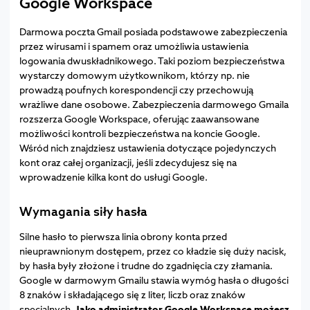
Google Workspace
Darmowa poczta Gmail posiada podstawowe zabezpieczenia
przez wirusami i spamem oraz umożliwia ustawienia
logowania dwuskładnikowego. Taki poziom bezpieczeństwa
wystarczy domowym użytkownikom, którzy np. nie
prowadzą poufnych korespondencji czy przechowują
wrażliwe dane osobowe. Zabezpieczenia darmowego Gmaila
rozszerza Google Workspace, oferując zaawansowane
możliwości kontroli bezpieczeństwa na koncie Google.
Wśród nich znajdziesz ustawienia dotyczące pojedynczych
kont oraz całej organizacji, jeśli zdecydujesz się na
wprowadzenie kilka kont do usługi Google.
Wymagania siły hasła
Silne hasło to pierwsza linia obrony konta przed
nieuprawnionym dostępem, przez co kładzie się duży nacisk,
by hasła były złożone i trudne do zgadnięcia czy złamania.
Google w darmowym Gmailu stawia wymóg hasła o długości
8 znaków i składającego się z liter, liczb oraz znaków
specjalnych.
Jako administrator Google Workspace możesz