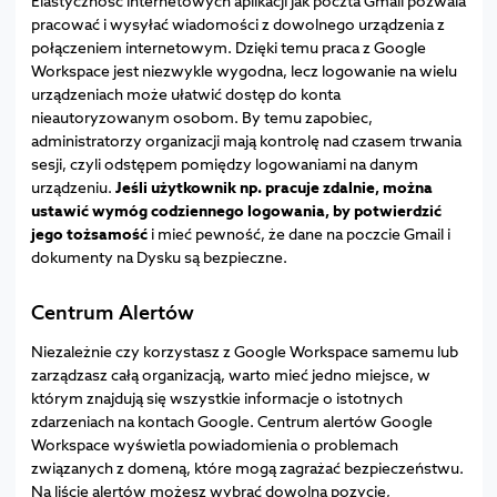
Elastyczność internetowych aplikacji jak poczta Gmail pozwala
pracować i wysyłać wiadomości z dowolnego urządzenia z
połączeniem internetowym. Dzięki temu praca z Google
Workspace jest niezwykle wygodna, lecz logowanie na wielu
urządzeniach może ułatwić dostęp do konta
nieautoryzowanym osobom. By temu zapobiec,
administratorzy organizacji mają kontrolę nad czasem trwania
sesji, czyli odstępem pomiędzy logowaniami na danym
urządzeniu.
Jeśli użytkownik np. pracuje zdalnie, można
ustawić wymóg codziennego logowania, by potwierdzić
jego tożsamość
i mieć pewność, że dane na poczcie Gmail i
dokumenty na Dysku są bezpieczne.
Centrum Alertów
Niezależnie czy korzystasz z Google Workspace samemu lub
zarządzasz całą organizacją, warto mieć jedno miejsce, w
którym znajdują się wszystkie informacje o istotnych
zdarzeniach na kontach Google. Centrum alertów Google
Workspace wyświetla powiadomienia o problemach
związanych z domeną, które mogą zagrażać bezpieczeństwu.
Na liście alertów możesz wybrać dowolną pozycję,