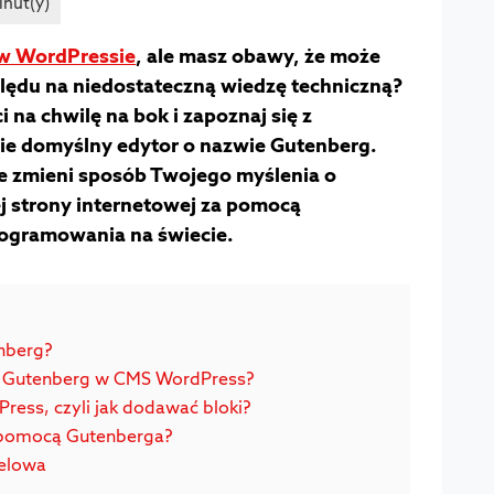
 w WordPressie
, ale masz obawy, że może
ględu na niedostateczną wiedzę techniczną?
na chwilę na bok i zapoznaj się z
sie domyślny edytor o nazwie Gutenberg.
ie zmieni sposób Twojego myślenia o
j strony internetowej za pomocą
rogramowania na świecie.
nberg?
ra Gutenberg w CMS WordPress?
Press, czyli jak dodawać bloki?
a pomocą Gutenberga?
celowa