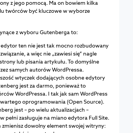
ony z jego pomocą. Ma on bowiem kilka
ielu twórców być kluczowe w wyborze
płynące z wyboru Gutenberga to:
 edytor ten nie jest tak mocno rozbudowany
wiązanie, a więc nie „zawiesi się” nagle
trony lub pisania artykułu. To domyślne
przez samych autorów WordPressa.
szość wtyczek dodających osobne edytory
tenberg jest za darmo, ponieważ to
rców WordPressa. I tak jak sam WordPress
i otwartego oprogramowania (Open Source).
berg jest – po wielu aktualizacjach –
w pełni zasługuje na miano edytora Full Site.
m zmienisz dowolny element swojej witryny: