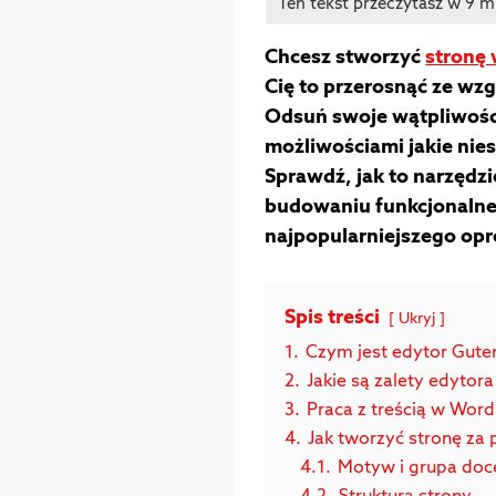
Chcesz stworzyć
stronę
Cię to przerosnąć ze wz
Odsuń swoje wątpliwości 
możliwościami jakie nie
Sprawdź, jak to narzędz
budowaniu funkcjonalne
najpopularniejszego op
Spis treści
Ukryj
1.
Czym jest edytor Gute
2.
Jakie są zalety edyto
3.
Praca z treścią w Word
4.
Jak tworzyć stronę z
4.1.
Motyw i grupa do
4.2.
Struktura strony