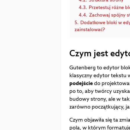
4.3.
Przetestuj różne bl
4.4.
Zachowaj spójny s
5.
Dodatkowe bloki w edy
zainstalować?
Czym jest edyt
Gutenberg to edytor blo
klasyczny edytor tekstu
podejście
do projektowan
po to, aby twórcy uzyskal
budowy strony, ale w tak
zarówno początkujący, j
Czym objawiła się ta zm
pola, w którym formatuje