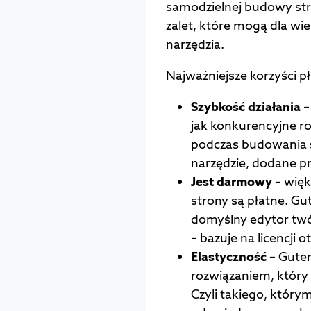
samodzielnej budowy str
zalet, które mogą dla w
narzędzia.
Najważniejsze korzyści 
Szybkość działania
–
jak konkurencyjne roz
podczas budowania s
narzędzie, dodane 
Jest darmowy
– więk
strony są płatne. Gu
domyślny edytor twó
– bazuje na licencj
Elastyczność
– Guten
rozwiązaniem, który 
Czyli takiego, który