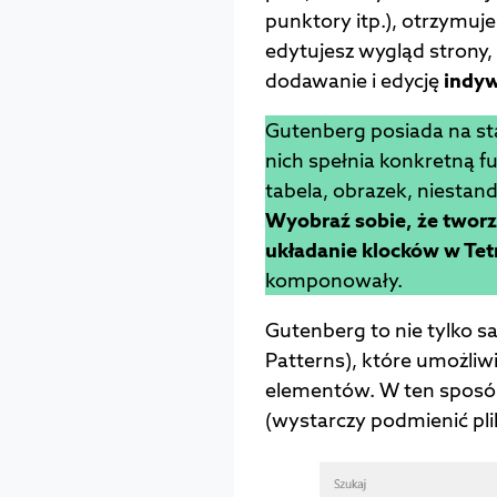
punktory itp.), otrzymu
edytujesz wygląd strony, 
dodawanie i edycję
indy
Gutenberg posiada na sta
nich spełnia konkretną f
tabela, obrazek, niestan
Wyobraź sobie, że tworz
układanie klocków w Tetr
komponowały.
Gutenberg to nie tylko sa
Patterns), które umożliw
elementów. W ten sposób 
(wystarczy podmienić pli