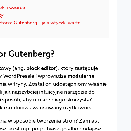
oki i wzorce
tyl
torze Gutenberg – jaki wtyczki warto
or Gutenberg?
kowy (ang.
block editor
), który zastępuje
 w WordPressie i wprowadza
modularne
ia witryny. Został on udostępniony właśnie
i jak najszybciej intuicyjne narzędzie do
i sposób, aby umiał z niego skorzystać
ak i średniozaawansowany użytkownik.
iana w sposobie tworzenia stron? Zamiast
sz tekst (np. pogrubiasz go albo dodajesz