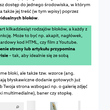
jesz dostęp do jednego środowiska, w którym
a także jej treść (w tym wpisy) poprzez
widualnych bloków
.
rt kilkadziesiąt rodzajów bloków, a każdy z
unkcję. Może to być np. akapit, nagłówek,
dardowy kod HTML, czy film z Youtube.
enie strony lub artykułu przypomina
isie
– tak, aby idealnie się ze sobą
me bloki, ale także tzw. wzorce (ang.
iają błyskawiczne dodanie gotowych już
Twoja strona wzbogaci np. o galerię zdjęć
ki multimedialne), baner czy stopkę.