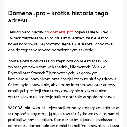
Domena .pro – krótka historia tego
adresu
Jeśli dopiero niedawno
domena .pro
pojawiła się w kręgu
Twoich zainteresowań to musisz wiedzieć, że nie jest to
nowa końcówka. Jej początki sięgają 2004 roku, choć była
ona dostępna w mocno ograniczonym zakresie.
Została ona wówczas udostępniona do rejestracji tylko
wybranym zawodom w Kanadzie, Niemczech, Wielkiej
Brytanii oraz Stanach Zjednoczonych: księgowym,
inżynierom, prawnikom oraz specjalistom ze służby zdrowia.
Celem było sprawienie, aby strony internetowe oraz adresy
email tych profesji charakteryzowały się rozszerzeniem,
wskazującym na profesjonalizm oraz rolę w społeczeństwie.
W 2008 roku warunki rejestracji domeny zostały zmienione w
taki sposób, aby mogli ją rejestrować użytkownicy o tej samej
profesji w innych krajach. Konieczne było jednak przekazanie
do rejestru domen odpowiedniej licencji (np. prawnika, lekarza