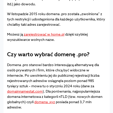
itd.) jako dowodu.
W listopadzie 2015 roku domena .pro została „zwolniona” z
tych restrykcji i udostępniona dla każdego użytkownika, który
chciałby taki adres zarejestrować.
Możesz ją
zarejestrować w home.pl
dzięki szybkiej
wyszukiwarce wolnych nazw.
Czy warto wybrać domenę .pro?
Domena .pro stanowi bardzo interesującą alternatywę dla
osób prywatnych i firm, które chcą być widoczne w
internecie. Po uwolnieniu jej do publicznej rejestracji liczba
rejestrowanych adresów osiągnęła poziom ponad 985
tysięcy sztuk – mowa tu o styczniu 2024 roku (dane za
domainnamestat.com
). Dla porównania, najpopularniejsza
domena internetowa z kategorii nTLD (tzw. nowych domen
globalnych) czyli
domena .xyz
posiada ponad 3,7 mln
adresów.