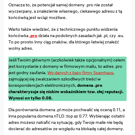
Oznacza to, że potencjał samej domeny .pro nie został
wyczerpany, a znalezienie własnego, ciekawego adresu z tą
końcówką jest wciąż możliwe.
Warto także wiedzieć, że z technicznego punktu widzenia
końcówka
.pro
działa na podobnych zasadach jak .pl, czy .eu.
To po prosto inny ciąg znaków, dla którego łatwiej znaleźć
wolny adres.
Jeśli Twoim głównym (aczkolwiek także opcjonalnym) celem
jest korzystanie z domeny w firmowym mailu, to adres .pro
jest godny zaufania.
Wg danych z bazy firmy Spamhaus
,
zajmującej się zwalczaniem szkodliwych treści w
korespondencjach elektronicznych,
domena .pro
charakteryzuje się niskim wskaźnikiem tzw. złej reputacji.
Wynosi on tylko 0.08.
Dla porównania domena .pl może pochwalić się oceną 0.11, a
inna popularna domena nTLD .top aż 0.77. Wybierając ostatni
adres możesz natrafić na sytuację, gdy Twoje maile nie będą
docierać do adresatów ze względu na blokadę całej domeny.