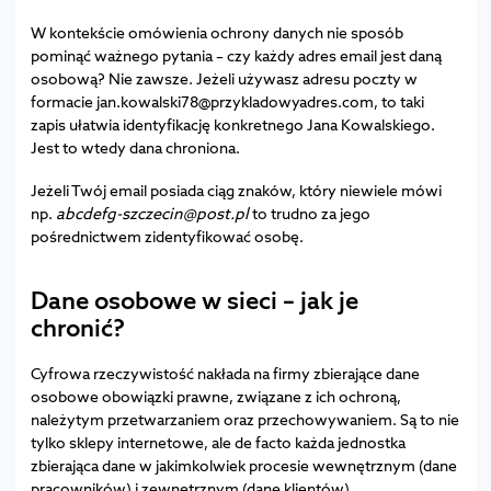
W kontekście omówienia ochrony danych nie sposób
pominąć ważnego pytania – czy każdy adres email jest daną
osobową? Nie zawsze. Jeżeli używasz adresu poczty w
formacie jan.kowalski78@przykladowyadres.com, to taki
zapis ułatwia identyfikację konkretnego Jana Kowalskiego.
Jest to wtedy dana chroniona.
Jeżeli Twój email posiada ciąg znaków, który niewiele mówi
np.
abcdefg-szczecin@post.pl
to trudno za jego
pośrednictwem zidentyfikować osobę.
Dane osobowe w sieci – jak je
chronić?
Cyfrowa rzeczywistość nakłada na firmy zbierające dane
osobowe obowiązki prawne, związane z ich ochroną,
należytym przetwarzaniem oraz przechowywaniem. Są to nie
tylko sklepy internetowe, ale de facto każda jednostka
zbierająca dane w jakimkolwiek procesie wewnętrznym (dane
pracowników) i zewnętrznym (dane klientów).