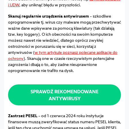
i UDW
, aby uniknąć błędu w przyszłości.
Skanuj regularnie urządzenia antywirusem
– szkodliwe
oprogramowanie tj. wirus czy malware mogą przechwytywać
ważne dane wpisywane za pomocą klawiatury (tak działają
tzw. key loggery). O ich obecności na swoim komputerze
możesz nawet nie wiedzieć, dlatego oprócz zwykłej
ostrożności w poruszaniu się w sieci, korzystaj z
antywirusów (
w tym artykule poznasz polecane aplikacje do
ochrony
). Skanują one w czasie rzeczywistym potencjalne
zagrożenia i dbają o to, aby żadne nieuprawnione
oprogramowanie nie trafiło na dysk.
SPRAWDŹ REKOMENDOWANE
ANTYWIRUSY
Zastrzeż PESEL
– od 1 czerwca 2024 roku instytucje
finansowe muszą zweryfikować status numeru PESEL klienta,
jeśli ten chce uruchomić nową umową na usługi. Jeśli PESEL