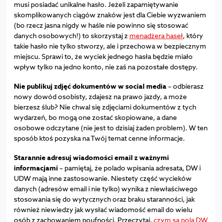
musi posiadać unikalne hasło. Jeżeli zapamiętywanie
skomplikowanych ciągów znaków jest dla Ciebie wyzwaniem
(bo rzecz jasna nigdy w haśle nie powinno się stosować
danych osobowych!) to skorzystaj z
menadżera haseł
, który
takie hasło nie tylko stworzy, ale i przechowa w bezpiecznym
miejscu. Sprawi to, że wyciek jednego hasła będzie miało
wpływ tylko na jedno konto, nie zaś na pozostałe dostępy.
Nie publikuj zdjęć dokumentów w social media
– odbierasz
nowy dowód osobisty, zdajesz na prawo jazdy, a może
bierzesz ślub? Nie chwal się zdjęciami dokumentów z tych
wydarzeń, bo mogą one zostać skopiowane, a dane
osobowe odczytane (nie jest to dzisiaj żaden problem). W ten
sposób ktoś pozyska na Twój temat cenne informacje.
Starannie adresuj wiadomości email z ważnymi
informacjami
– pamiętaj, że polado wpisania adresata, DW i
UDW mają inne zastosowanie. Niestety część wycieków
danych (adresów email i nie tylko) wynika z niewłaściwego
stosowania się do wytycznych oraz braku staranności, jak
również niewiedzy jak wysłać wiadomość email do wielu
osób z zachowaniem poufności. Przeczytaj,
czym są pola DW