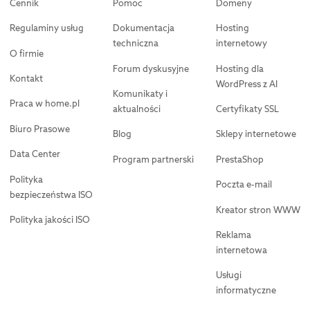
Cennik
Pomoc
Domeny
Regulaminy usług
Dokumentacja
Hosting
techniczna
internetowy
O firmie
Forum dyskusyjne
Hosting dla
Kontakt
WordPress z AI
Komunikaty i
Praca w home.pl
aktualności
Certyfikaty SSL
Biuro Prasowe
Blog
Sklepy internetowe
Data Center
Program partnerski
PrestaShop
Polityka
Poczta e-mail
bezpieczeństwa ISO
Kreator stron WWW
Polityka jakości ISO
Reklama
internetowa
Usługi
informatyczne