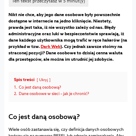
Nikt nie chce, aby jego dane osobowe były powszechnie
dostępne w internecie na jedno kliknięcie. Niestety,
prawda jest taka, iż nie wszystko zależy od nas. Błędy
administracyjne
oraz luki w bezpieczeństwie sprawiają, iż
dane każdego użytkownika mogą trafić w ręce hakerów (na
przykład w tzw.
Dark Web
). Czy jednak zawsze stoimy na
straconej pozycji? Dane osobowe to dzisiaj cenna waluta
dla przestępców, ale można im utrudnić jej zdobycie.
Spis treści
Ukryj
1.
Co jest daną osobową?
2.
Dane osobowe w sieci – jak je chronić?
Co jest daną osobową?
Wiele osób zastanawia się, czy definicja danych osobowych
kończy się na numerze PESEL lub adresie zamieszkania. Aby