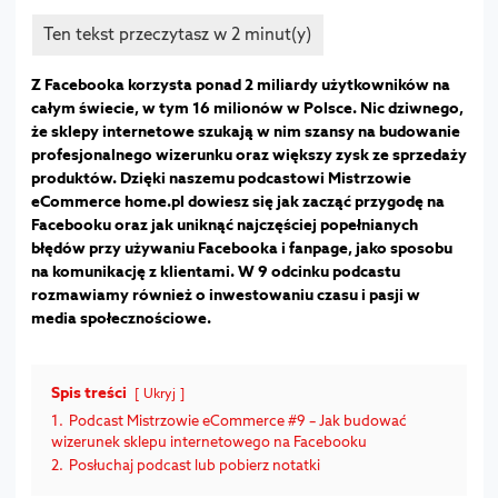
Z Facebooka korzysta ponad 2 miliardy użytkowników na
całym świecie, w tym 16 milionów w Polsce. Nic dziwnego,
że sklepy internetowe szukają w nim szansy na budowanie
profesjonalnego wizerunku oraz większy zysk ze sprzedaży
produktów. Dzięki naszemu podcastowi Mistrzowie
eCommerce home.pl dowiesz się jak zacząć przygodę na
Facebooku oraz jak uniknąć najczęściej popełnianych
błędów przy używaniu Facebooka i fanpage, jako sposobu
na komunikację z klientami. W 9 odcinku podcastu
rozmawiamy również o inwestowaniu czasu i pasji w
media społecznościowe.
Spis treści
Ukryj
1.
Podcast Mistrzowie eCommerce #9 – Jak budować
wizerunek sklepu internetowego na Facebooku
2.
Posłuchaj podcast lub pobierz notatki