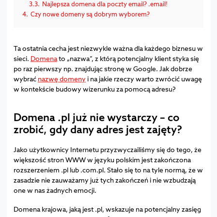
3.3.
Najlepsza domena dla poczty email? .email!
4.
Czy nowe domeny są dobrym wyborem?
Ta ostatnia cecha jest niezwykle ważna dla każdego biznesu w
sieci.
Domena
to „nazwa”, z którą potencjalny klient styka się
po raz pierwszy np. znajdując stronę w Google. Jak dobrze
wybrać
nazwę domeny
i na jakie rzeczy warto zwrócić uwagę
w kontekście budowy wizerunku za pomocą adresu?
Domena .pl już nie wystarczy – co
zrobić, gdy dany adres jest zajęty?
Jako użytkownicy Internetu przyzwyczailiśmy się do tego, że
większość stron WWW w języku polskim jest zakończona
rozszerzeniem .pl lub .com.pl. Stało się to na tyle normą, że w
zasadzie nie zauważamy już tych zakończeń i nie wzbudzają
one w nas żadnych emocji.
Domena krajowa, jaką jest .pl, wskazuje na potencjalny zasięg