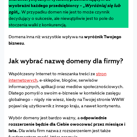
wyobraźni każdego przedsiębiorcy – „
Wyróżniaj się lub
zgiń
„
. W przypadku domen nie jest to może czynnik
decydujący o sukcesie, ale niewątpliwie jest to pole do
stoczenia walki z konkurencją.
Domena inna niż wszystkie wpływa na
wyróżnik Twojego
biznesu
.
Jak wybrać nazwę domeny dla firmy?
Współczesny Internet to mieszanka treści ze
stron
internetowych
, e-sklepów, blogów, serwisów
informacyjnych, aplikacji oraz mediów społecznościowych.
Dlatego pomyśl o swoim e-biznesie w kontekście zasięgu
globalnego – nigdy nie wiesz, kiedy na Twojej stronie WWW
pojawi się użytkownik z innego kraju, a nawet kontynentu.
Wybór domeny jest bardzo ważny, a
odpowiednie
rozszerzenie będzie dla Ciebie owocować przez miesiące i
lata.
Dla wielu firm nazwa z rozszerzeniem jest także
fundamentem marki, którą promuje.