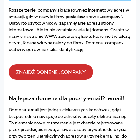
Rozszerzenie .company skraca również internetowy adres w
sytuacji, gdy w nazwie firmy posiadasz słowo „company”.
Ułatwi to użytkownikowi zapamiętanie adresu strony
internetowej. Ale to nie ostatnia zaleta tej domeny. Często w
nazwie na stronie WWW zawarte są hasła, które nie świadczą
o tym, iż dana witryna należy do firmy. Domena .company
ułatwi więc również taką identyfikację.
ZNAJDŹ DOMENĘ .COMPANY
Najlepsza domena dla poczty email? .email!
Domena .email jest jedną z ciekawszych końcówek, gdyż
bezpośrednio nawiązuje do adresów poczty elektronicznej.
To nieszablonowe rozszerzenie jest chętnie rejestrowane
przez przedsiębiorstwa, a nawet osoby prywatne do użycia
przy tworzeniu atrakcyjnych adresów skrzynek email np. do