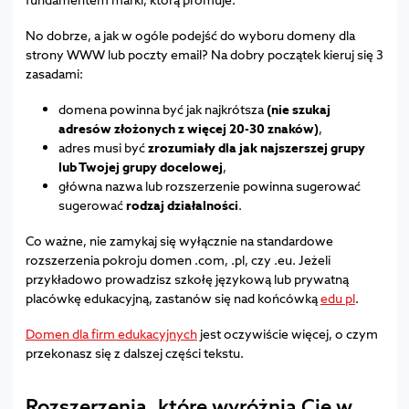
No dobrze, a jak w ogóle podejść do wyboru domeny dla
strony WWW lub poczty email? Na dobry początek kieruj się 3
zasadami:
domena powinna być jak najkrótsza
(nie szukaj
adresów złożonych z więcej 20-30 znaków)
,
adres musi być
zrozumiały dla jak najszerszej grupy
lub Twojej grupy docelowej
,
główna nazwa lub rozszerzenie powinna sugerować
sugerować
rodzaj działalności
.
Co ważne, nie zamykaj się wyłącznie na standardowe
rozszerzenia pokroju domen .com, .pl, czy .eu. Jeżeli
przykładowo prowadzisz szkołę językową lub prywatną
placówkę edukacyjną, zastanów się nad końcówką
edu pl
.
Domen dla firm edukacyjnych
jest oczywiście więcej, o czym
przekonasz się z dalszej części tekstu.
Rozszerzenia, które wyróżnią Cię w