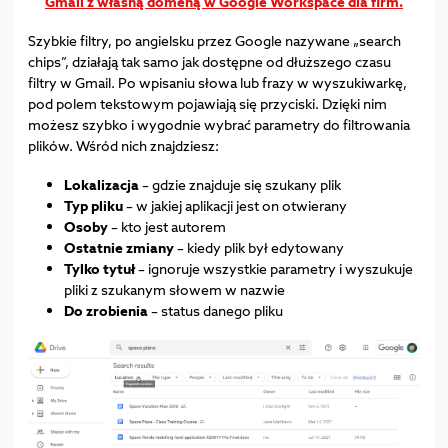
Gmail z własną domeną w Google Workspace dla firm.
Szybkie filtry, po angielsku przez Google nazywane „search
chips”, działają tak samo jak dostępne od dłuższego czasu
filtry w Gmail. Po wpisaniu słowa lub frazy w wyszukiwarkę,
pod polem tekstowym pojawiają się przyciski. Dzięki nim
możesz szybko i wygodnie wybrać parametry do filtrowania
plików. Wśród nich znajdziesz:
Lokalizacja
– gdzie znajduje się szukany plik
Typ pliku
– w jakiej aplikacji jest on otwierany
Osoby
– kto jest autorem
Ostatnie zmiany
– kiedy plik był edytowany
Tylko tytuł
– ignoruje wszystkie parametry i wyszukuje
pliki z szukanym słowem w nazwie
Do zrobienia
– status danego pliku