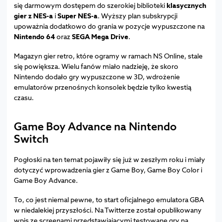
się darmowym dostępem do szerokiej biblioteki
klasycznych
gier z NES-a
i
Super NES-a
. Wyższy plan subskrypcji
upoważnia dodatkowo do grania w pozycje wypuszczone na
Nintendo 64
oraz
SEGA Mega Drive
.
Magazyn gier retro, które ogramy w ramach NS Online, stale
się powiększa. Wielu fanów miało nadzieję, że skoro
Nintendo dodało gry wypuszczone w 3D, wdrożenie
emulatorów przenośnych konsolek będzie tylko kwestią
czasu.
Game Boy Advance na Nintendo
Switch
Pogłoski na ten temat pojawiły się już w zeszłym roku i miały
dotyczyć wprowadzenia gier z Game Boy, Game Boy Color i
Game Boy Advance.
To, co jest niemal pewne, to start oficjalnego emulatora GBA
w niedalekiej przyszłości. Na Twitterze został opublikowany
wpis ze screenami przedstawiającymi testowane gry na