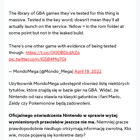
The library of GBA games they've tested for this thing is
massive. Tested is the key word; doesn't mean they'll all
actually launch on the service. Yellow = in the rom folder at
some point but not in the leaked build.
There's one other game with evidence of being tested
though-
https://t.co/QQDBDcdAZp
pic.twitter.com/lGSB4Mg7Gt
— MondoMega (@Mondo_Mega)
April 18, 2022
Użytkownik MondoMega udostępnił również listę niektórych
tytułów, które znajdą się w bazie gier na GBA. Widać, że
Nintendo od razu stawia na klasyki gatunków i fani Mario,
Zeldy czy Pokemonów będą zadowoleni.
Oficjalnego oświadczenia Nintendo w sprawie wyżej
wymienionych przecieków jeszcze nie ma.
Niemniej gracze
prawdopodobnie niedługo otrzymają informację zwrotną. Kto
wie, może pojawią się konkretne daty?