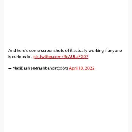
And here's some screenshots of it actually working if anyone
is curious lol.
pic.twitter.com/RcAULaFX07
— MaxiBash (@trashbandatcoot)
April 18, 2022