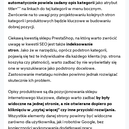
automatycznie powiela zadany opis kategorii
jako atrybut
title=”” na linkach do tej kategorii w menu bocznym.
Zwrócenie na to uwagi przy projektowaniu kolejnych stron
kategorii i produktowych będzie kluczowe w budowaniu
dobrej pozycji.
Ciekawą kwestią sklepu PrestaShop, na którą warto zwrócić
uwagę w kwestii SEO jest także
indeksowanie
stron
. Jako że w narzędziu, oprócz podstron kategorii,
pojawią się też te indywidualne dla każdego klienta (np. strona
koszyka czy płatności), warto zadbać by nie wyświetlały się
one w wyszukiwarce jako podstrony docelowe.
Zastosowanie metatagu noindex powinno jednak rozwiązać
skutecznie ich problem.
Opisy produktowe są dla pozycjonowania sklepu
internetowego kluczowe, dlatego warto zadbać
by były
widoczne na jednej stronie, a nie otwierane dopiero po
kliknięciu w „czytaj więcej” czy inne przyciski rozwijania.
Wszystkie elementy danej strony powinny być widoczne
zarówno dla użytkownika, jak i robotów Google, bez
konieczności wykonywania dodatkowej pracy.