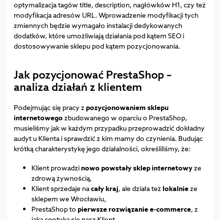
optymalizacja tagów title, description, nagłówków H1, czy też
modyfikacja adresów URL. Wprowadzenie modyfikacji tych
zmiennych będzie wymagało instalacji dedykowanych
dodatków, które umożliwiają działania pod kątem SEO i
dostosowywanie sklepu pod kątem pozycjonowania.
Jak pozycjonować PrestaShop –
analiza działań z klientem
Podejmując się pracy z
pozycjonowaniem sklepu
internetowego
zbudowanego w oparciu o PrestaShop,
musieliśmy jak w każdym przypadku przeprowadzić dokładny
audyt u Klienta i sprawdzić z kim mamy do czynienia. Budując
krótką charakterystykę jego działalności, określiliśmy, że:
Klient prowadzi
nowo powstały sklep internetowy
ze
zdrową żywnością,
Klient sprzedaje na
cały kraj
, ale działa też
lokalnie
ze
sklepem we Wrocławiu,
PrestaShop to
pierwsze rozwiązanie e-commerce
, z
jaką spotyka się nasz Klient,