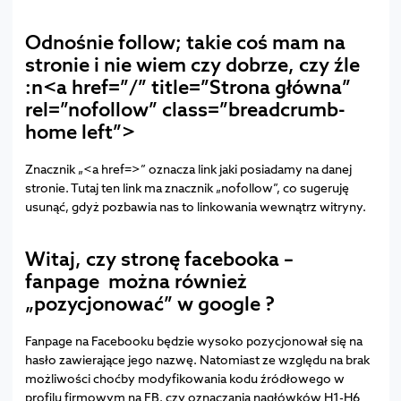
Odnośnie follow; takie coś mam na
stronie i nie wiem czy dobrze, czy źle
:n<a href=”/” title=”Strona główna”
rel=”nofollow” class=”breadcrumb-
home left”>
Znacznik „<a href=>” oznacza link jaki posiadamy na danej
stronie. Tutaj ten link ma znacznik „nofollow”, co sugeruję
usunąć, gdyż pozbawia nas to linkowania wewnątrz witryny.
Witaj, czy stronę facebooka –
fanpage można również
„pozycjonować” w google ?
Fanpage na Facebooku będzie wysoko pozycjonował się na
hasło zawierające jego nazwę. Natomiast ze względu na brak
możliwości choćby modyfikowania kodu źródłowego w
profilu firmowym na FB, czy oznaczania nagłówków H1-H6