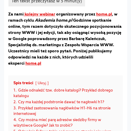
Za nami
kolejny webinar
organizowany przez
home.pl
, w
ramach cyklu
Akademia home.pl
Godzinne spotkanie
online, tym razem dotyczyło skutecznego pozycjonowania
strony WWW i jej edycji, tak aby osiągnąć wysoką pozycję
w Google poprowadzony przez Barbarę Kaleńczuk,
Specjalistkę ds. marketingu z Zespołu Wsparcia WWW.
Uczestnicy mieli też sporo pytań. Poniżej publikujemy
odpowiedzi na każde z nich, których udzielili
eksperci
home.pl
Spis treści
Ukryj
1.
Gdzie odnaleźć tzw. dobre katalogi? Przykład dobrego
katalogu
2.
Czy ma każdej podstronie dawać te nagłowki h1?
3.
Przykład zastosowania nagłówków H1-H6 na stronie
internetowej
4.
Czy można mieć parę adresów siedziby firmy w
wizytówce Google? Jak to zrobić?