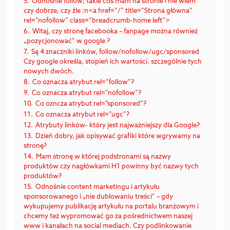
5.
Odnośnie follow; takie coś mam na stronie i nie wiem
czy dobrze, czy źle :n<a href=”/” title=”Strona główna”
rel=”nofollow” class=”breadcrumb-home left”>
6.
Witaj, czy stronę facebooka – fanpage można również
„pozycjonować” w google ?
7.
Są 4 znaczniki linków, follow/nofollow/ugc/sponsored
Czy google określa, stopień ich wartości. szczególnie tych
nowych dwóch.
8.
Co oznacza atrybut rel=”follow”?
9.
Co oznacza atrybut rel=”nofollow”?
10.
Co ozncza atrybut rel=”sponsored”?
11.
Co oznacza atrybut rel=”ugc”?
12.
Atrybuty linków- który jest najważniejszy dla Google?
13.
Dzień dobry, jak opisywać grafiki które wgrywamy na
stronę?
14.
Mam stronę w której podstronami są nazwy
produktów czy nagłówkami H1 powinny być nazwy tych
produktów?
15.
Odnośnie content marketingu i artykułu
sponsorowanego i „nie dublowaniu treści” – gdy
wykupujemy publikację artykułu na portalu branżowym i
chcemy też wypromować go za pośrednictwem naszej
www i kanałach na social mediach. Czy podlinkowanie