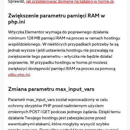
Sprawdź,
jak przekierować domenę na katalog w home.pl
.
Zwiększenie parametru pamięci RAM w
php.ini
Wtyczka Elementor wymaga do poprawnego działania
minimum 128 MB pamięci RAM na proces w ramach hostingu
współdzielonego. W niektórych przypadkach potrzeby te są
jednak wyższe i jeśli ustawienia hostingu nie pozwalają na
zwiększenie tego parametru – wtyczka nie będzie działać
poprawnie. W przypadku hostingu w home.pl możesz
zwiększyć dostępność pamięci RAM na proces za pomocą
pliku php.ini
.
Zmiana parametru max_input_vars
Parametr max_input_vars został wprowadzony w celu
ochrony skryptów PHP przed nadmiernym użyciem
zmiennych POST i GET podczas jednego żądania. Dzięki temu
działanie Twojego hostingu jest zabezpieczone przed
ewentualnymi atakami, które mogłyby wysycić szybko
zasoby serwera. Domyślna wartość tego parametru wynosi