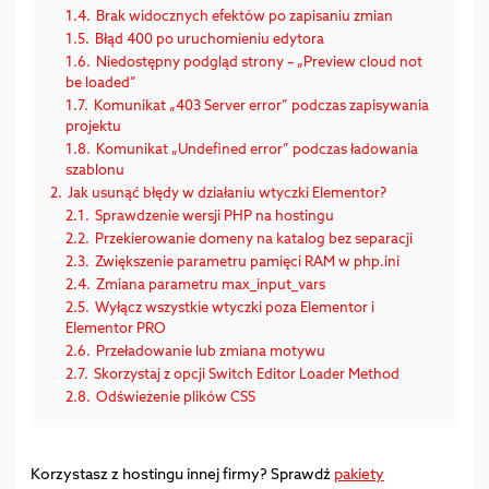
1.4.
Brak widocznych efektów po zapisaniu zmian
1.5.
Błąd 400 po uruchomieniu edytora
1.6.
Niedostępny podgląd strony – „Preview cloud not
be loaded”
1.7.
Komunikat „403 Server error” podczas zapisywania
projektu
1.8.
Komunikat „Undefined error” podczas ładowania
szablonu
2.
Jak usunąć błędy w działaniu wtyczki Elementor?
2.1.
Sprawdzenie wersji PHP na hostingu
2.2.
Przekierowanie domeny na katalog bez separacji
2.3.
Zwiększenie parametru pamięci RAM w php.ini
2.4.
Zmiana parametru max_input_vars
2.5.
Wyłącz wszystkie wtyczki poza Elementor i
Elementor PRO
2.6.
Przeładowanie lub zmiana motywu
2.7.
Skorzystaj z opcji Switch Editor Loader Method
2.8.
Odświeżenie plików CSS
Korzystasz z hostingu innej firmy? Sprawdź
pakiety