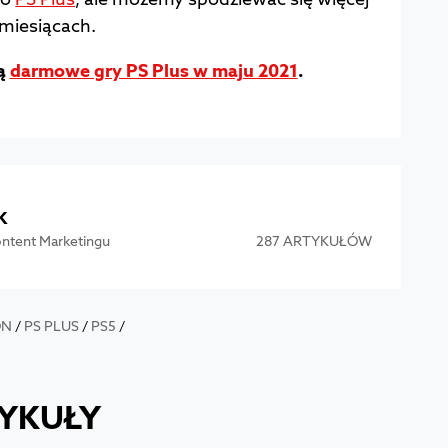
 miesiącach.
są
darmowe gry PS Plus w maju 2021
.
k
Content Marketingu
287 ARTYKUŁÓW
ON
/
PS PLUS
/
PS5
/
YKUŁY