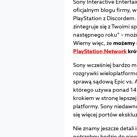
Sony Interactive Enterta
oficjalnym blogu firmy, 
PlayStation z Discordem
zintegruje się z Twoimi 
następnego roku” – możn
Wiemy więc, że
możemy s
PlayStation Network
kró
Sony wcześniej bardzo m
rozgrywki wieloplatform
sprawą sądową Epic vs. A
którego używa ponad 140 
krokiem w stronę lepszej 
platformy. Sony niedawn
się więcej portów eksklu
Nie znamy jeszcze detali 
potrzebny będzie do nie