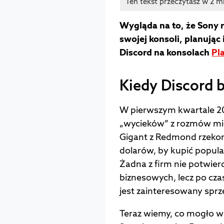
Wygląda na to, że Sony
swojej konsoli, planują
Discord na konsolach
Pl
Kiedy Discord b
W pierwszym kwartale 2021
„wycieków” z rozmów mię
Gigant z Redmond rzeko
dolarów, by kupić popul
Żadna z firm nie potwier
biznesowych, lecz po czas
jest zainteresowany sprz
Teraz wiemy, co mogło w