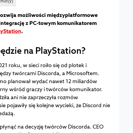
 rozwija możliwości międzyplatformowe
c integrację z PC-towym komunikatorem
ayStation
.
ędzie na PlayStation?
 roku, w sieci roiło się od plotek i
dzy twórcami Discorda, a Microsoftem.
mo planował wydać nawet 12 miliardów
arny wśród graczy i twórców komunikator.
dziła ani nie zaprzeczyła rozmów
ie pojawiły się kolejne wycieki, że Discord nie
edażą.
płynąć na decyzję twórców Discorda. CEO