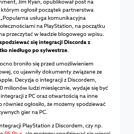
inment, Jim Ryan, opublikował post na
w którym ogłosił początek partnerstwa
. „Popularna usługa komunikacyjna
społecznościami na PlayStation, na początku
a przeczytać w leadzie blogowego wpisu.
podziewać się integracji Discorda z
tko niedługo po sylwestrze
.
ocno broniło się przed umożliwieniem
owej, co ujawniły dokumenty związane ze
pple. Decyzja o integracji z Discordem,
milionów ludzi miesięcznie, wydaje się być
integracji z PC oraz otwartością na inne
o również ogłosiło, że możemy spodziewać
zywnych gier na PC.
integracji PlayStation z Discordem, czy np.
go
PS Plus
, ale możemy spodziewać się więcej