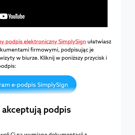
y podpis elektroniczny SimplySign
ułatwiasz
okumentami firmowymi, podpisując je
izyty w biurze. Kliknij w poniższy przycisk i
podpis:
am e-podpis SimplySign
e akceptują podpis
zwoli Ci na wymianę dokumentacji z