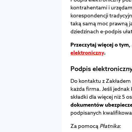
kontrahentami i urzędam
korespondencji tradycyj
taką samą moc prawną jak
dziedzinach e-podpis uła
Przeczytaj więcej o tym,
elektroniczny
.
Podpis elektroniczn
Do kontaktu z Zakładem 
każda firma. Jeśli jedna
składki dla więcej niż 5 o
dokumentów ubezpieczen
podpisanych kwalifikow
Za pomocą
Płatnika
: