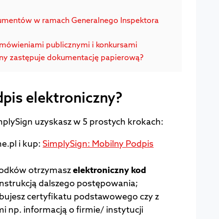
umentów w ramach Generalnego Inspektora
mówieniami publicznymi i konkursami
zny zastępuje dokumentację papierową?
pis elektroniczny?
mplySign uzyskasz w 5 prostych krokach:
e.pl i kup:
SimplySign: Mobilny Podpis
rodków otrzymasz
elektroniczny kod
instrukcją dalszego postępowania;
ebujesz certyfikatu podstawowego czy z
 np. informacją o firmie/ instytucji