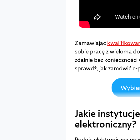
Zamawiając
kwalifikowan
sobie pracę z wieloma d
zdalnie bez konieczności w
sprawdź, jak zamówić e-
Wybier
Jakie instytucj
elektroniczny?
Podpis elektroniczny po