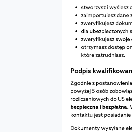
stworzysz i wyślesz
zaimportujesz dane
zweryfikujesz doku
dla ubezpieczonych s
zweryfikujesz swoje
otrzymasz dostęp onl
które zatrudniasz.
Podpis kwalifikowa
Zgodnie z postanowieniam
powyżej 5 osób zobowią
rozliczeniowych do US el
bezpieczna i bezpłatna.
W
kontaktu jest posiadanie
Dokumenty wysyłane ele