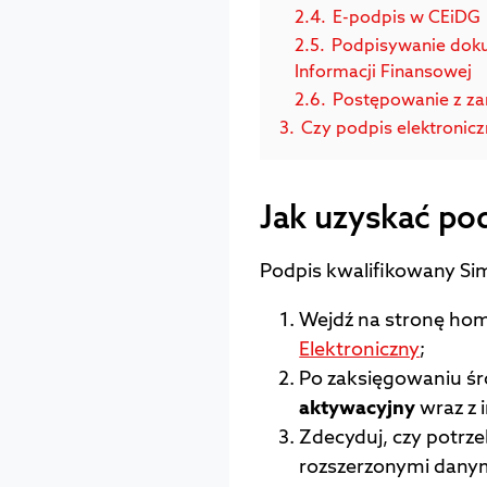
2.4.
E-podpis w CEiDG
2.5.
Podpisywanie dok
Informacji Finansowej
2.6.
Postępowanie z za
3.
Czy podpis elektronic
Jak uzyskać pod
Podpis kwalifikowany Si
Wejdź na stronę hom
Elektroniczny
;
Po zaksięgowaniu ś
aktywacyjny
wraz z 
Zdecyduj, czy potrz
rozszerzonymi danymi