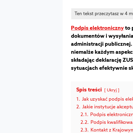
Podpis elektroniczny
to 
dokumentów i wysyłania
administracji publiczne
niemalże każdym aspekci
składając deklarację ZUS
sytuacjach efektywnie s
Spis treści
Ukryj
1.
Jak uzyskać podpis ele
2.
Jakie instytucje akcept
2.1.
Podpis elektronicz
2.2.
Podpis kwalifikow
2.3.
Kontakt z Krajow